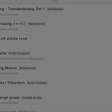
v.20
ng - Teknikmåndag, Del 1
Medlemmar
tionscentrum
änlig + + +🚴‍♀️
Medlemmar
tionscentrum
 ett stycke rosa
alla
Gröna Gruppen
 vid friidrottsarena Vallastaden
ing Motion
Medlemmar
tionscentrum
da i Yxbacken
Röda Gruppen
ange grupp
Orange grupp
tionscentrum