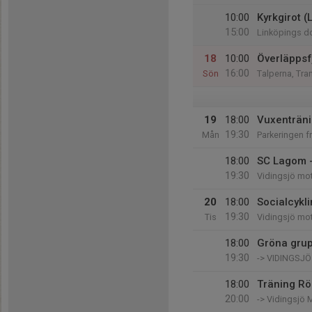
10:00
Kyrkgirot (
15:00
Linköpings d
18
10:00
Överläppsf
16:00
Sön
Talperna, Tra
19
18:00
Vuxenträni
19:30
Mån
Parkeringen f
18:00
SC Lagom 
19:30
Vidingsjö mo
20
18:00
Socialcykl
19:30
Tis
Vidingsjö mo
18:00
Gröna gru
19:30
-> VIDINGSJ
18:00
Träning Rö
20:00
-> Vidingsjö 