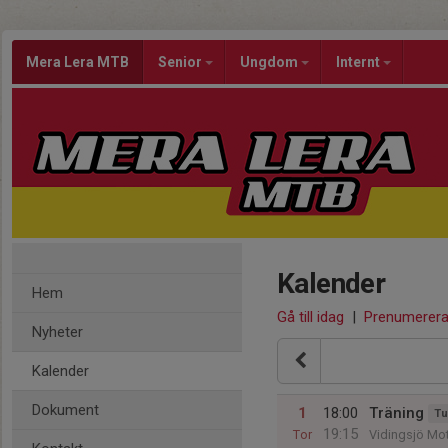
Mera Lera MTB
Senior
Ungdom
Internt
Kalender
Hem
Gå till idag
|
Prenumerer
Nyheter
Kalender
Dokument
1
18:00
Träning
Tu
19:15
Tor
Vidingsjö Mo