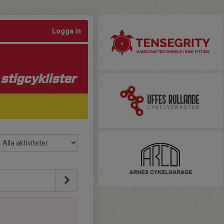
Logga in
stigcyklister