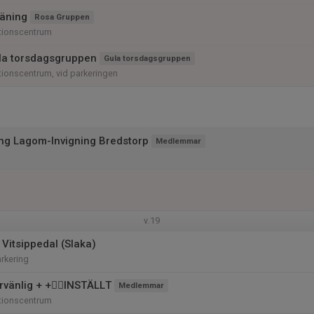
äning
Rosa Gruppen
tionscentrum
la torsdagsgruppen
Gula torsdagsgruppen
ionscentrum, vid parkeringen
ing Lagom-Invigning Bredstorp
Medlemmar
v.19
 Vitsippedal (Slaka)
arkering
vänlig + +🚴‍♀️INSTÄLLT
Medlemmar
tionscentrum