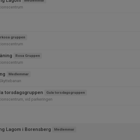
ing Lagom
Medlemmar
tionscentrum
rkosa gruppen
tionscentrum
äning
Rosa Gruppen
tionscentrum
ing
Medlemmar
å Skyttebanan
la torsdagsgruppen
Gula torsdagsgruppen
ionscentrum, vid parkeringen
ing Lagom i Borensberg
Medlemmar