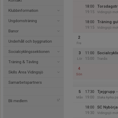
Kontakt
18:00
Torsdagstr
Klubbinformation
19:15
Vidingsjö mo
Ungdomsträning
18:00
Träning gu
19:15
Vidingsjö mot
Banor
2
Underhåll och byggnation
Fre
Socialcyklingssektionen
3
11:00
Socialcykl
15:00
Lör
Tranås
Träning & Tävling
4
Skills Area Vidingsjö
Sön
Samarbetspartners
5
17:30
Tjejgrupp -
19:00
Mån
Slaka kyrka p
Bli medlem
18:00
SC Nybörjar
19:30
Vidingsjö mo