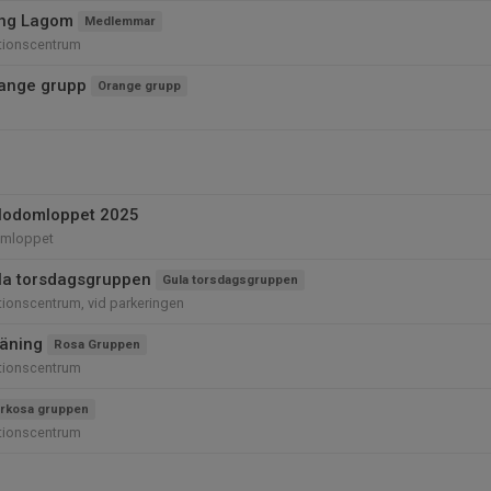
ing Lagom
Medlemmar
tionscentrum
ange grupp
Orange grupp
blodomloppet 2025
omloppet
la torsdagsgruppen
Gula torsdagsgruppen
ionscentrum, vid parkeringen
äning
Rosa Gruppen
tionscentrum
rkosa gruppen
tionscentrum