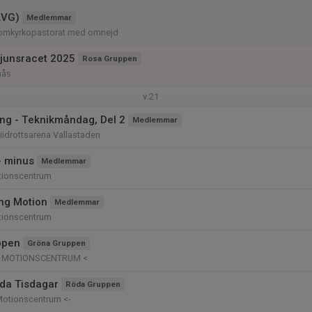
LVG)
Medlemmar
omkyrkopastorat med omnejd
junsracet 2025
Rosa Gruppen
nås
v.21
ng - Teknikmåndag, Del 2
Medlemmar
riidrottsarena Vallastaden
- minus
Medlemmar
tionscentrum
ing Motion
Medlemmar
tionscentrum
ppen
Gröna Gruppen
Ö MOTIONSCENTRUM <
da Tisdagar
Röda Gruppen
Motionscentrum <-