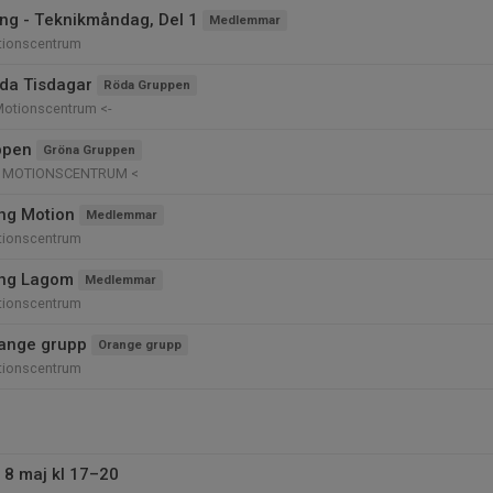
ng - Teknikmåndag, Del 1
Medlemmar
tionscentrum
da Tisdagar
Röda Gruppen
Motionscentrum <-
ppen
Gröna Gruppen
Ö MOTIONSCENTRUM <
ing Motion
Medlemmar
tionscentrum
ing Lagom
Medlemmar
tionscentrum
ange grupp
Orange grupp
tionscentrum
l 8 maj kl 17–20