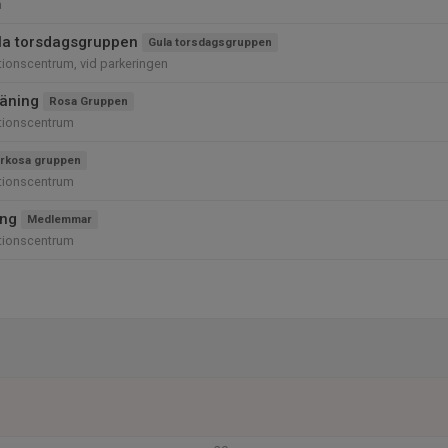
a
la torsdagsgruppen
Gula torsdagsgruppen
ionscentrum, vid parkeringen
äning
Rosa Gruppen
tionscentrum
rkosa gruppen
tionscentrum
ing
Medlemmar
tionscentrum