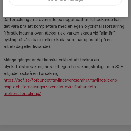
Egen olycksfallsförsäkring
Då försäkringarna ovan inte på något sätt är fulltäckande kan
det vara bra att komplettera med en egen olycksfallsförsäkring
(försäkringarna ovan täcker t.ex. varken skada vid "allmän"
cykling på våra banor eller skada som har uppstått på en
arbetsdag eller liknande).
Många gånger är det kanske enklast att teckna en
olycksfallsförsäkring hos ditt egna försäkringsbolag, men SCF
erbjuder också en försäkring:
https://scf.se/forbundet/tavlingsverksamhet/tavlingslicens-
chip-och-forsakringar/svenska-cykelforbundets-
motionsforsakring/
.