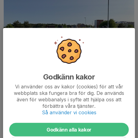
Godkänn kakor
Vi använder oss av kakor (cookies) för att vår
Startfältet Valla Cup#3
webbplats ska fungera bra för dig. De används
även för webbanalys i syfte att hjälpa oss att
29 superladdade mountainbikers varav 3 var damer kom till start
förbättra våra tjänster.
för deltävling 3. Ett rafflande race i ideala förhållanden och en
Så använder vi cookies
stämning som var på topp som vanligt!
Resultatet finns på följande länkar:
Resultat Valla Cup #3
Godkänn alla kakor
Totalställning Valla Cup #3