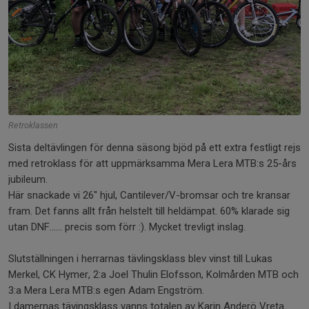
Retroklassen
Sista deltävlingen för denna säsong bjöd på ett extra festligt rejs
med retroklass för att uppmärksamma Mera Lera MTB:s 25-års
jubileum.
Här snackade vi 26" hjul, Cantilever/V-bromsar och tre kransar
fram. Det fanns allt från helstelt till heldämpat. 60% klarade sig
utan DNF...... precis som förr :). Mycket trevligt inslag.
Slutställningen i herrarnas tävlingsklass blev vinst till Lukas
Merkel, CK Hymer, 2:a Joel Thulin Elofsson, Kolmården MTB och
3:a Mera Lera MTB:s egen Adam Engström.
I damernas tävingsklass vanns totalen av Karin Anderö Vreta