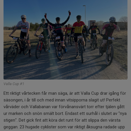
Valla Cup #1
Ett riktigt vårtecken får man säga, är att Valla Cup drar igång för
säsongen, i år till och med innan vitsipporna slagit ut! Perfekt
vårväder och Vallabanan var förvånansvärt torr efter tjälen gått
ur marken och snön smält bort. Endast ett surhål i slutet av "nya
stigen". Det gick fint att köra det runt för att slippa den värsta
geggan. 23 hugade cyklister som var riktigt åksugna radade upp