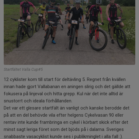
Startfältet Valla Cup#5
12 cyklister kom till start för deltävling 5. Regnet från kvällen
innan hade gjort Vallabanan en aningen slirig och det gällde att
fokusera på linjeval och hitta grepp. Kul när det inte alltid är
snustorrt och ideala förhållanden.
Det var ett glesare startfält än vanligt och kanske berodde det
på att en del behövde vila efter helgens Cykelvasan 90 eller
rentav inte kunde frambringa en cykel i körbart skick efter det
minst sagt leriga föret som det bjöds på i dalarna. Sveriges
snabbaste vasacyklist kunde ses i publikminglet i alla fall :).