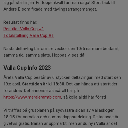
sig på startlinjen. En toppenkväll får man säga! Stort tack till
Anders B som fixade med tävlingsarrangemanget.
Resultat finns här:
Resultat Valla Cup #1
Totalställning Valla Cup #1
Nästa deltävling blir om tre veckor den 10/5 närmare bestämt,
samma tid, samma plats. Hoppas vi ses då!
Valla Cup Info 2023
Årets Valla Cup består av 6 stycken deltävlingar, med start den
19:e april.
Starttiden är kl 18:30
. Det kan hända att starttider
förändras. Det annonseras isåfall här på
https://www.meraleramtb.com
, så kolla alltid här först!
Vi träffas på grusplanen på sydvästra sidan av Vallaskogen
18:15
för anmälan och nummerlappsutdelning. Deltagande är
givetvis gratis. Banan är uppmärkt, men är du ny i Valla är det