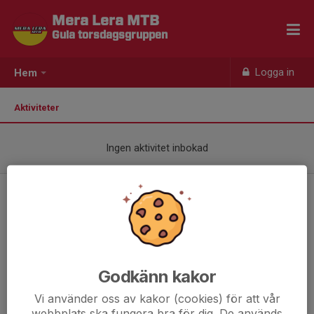
Mera Lera MTB
Gula torsdagsgruppen
Logga in
Hem
Aktiviteter
Ingen aktivitet inbokad
Godkänn kakor
Vi använder oss av kakor (cookies) för att vår
webbplats ska fungera bra för dig. De används