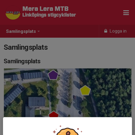
Mera Lera MTB
Linköpings stigcyklister
Logga in
Samlingsplats
Samlingsplats
Samlingsplats