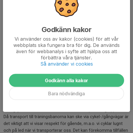
Godkänn kakor
Vi använder oss av kakor (cookies) för att vår
webbplats ska fungera bra för dig. De används
även för webbanalys i syfte att hjälpa oss att
förbättra våra tjänster.
Så använder vi cookies
Godkänn alla kakor
Bara nödvändiga
Vi samlas tisdagar/torsdagar kl 18:00 på parkeringen vid
Vidingsjö motionscentrum för att därifrån sprida ut grupperna.
Då transport till träningsbanorna kan ske via cykel-/gångvägar är
det viktigt att vi visar respekt för gående, m.a.o. vi cyklar lugnt
och på led när vi transporterar oss. Det kan förekomma tillfällen