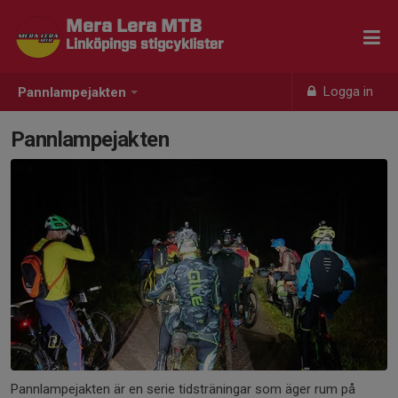
Mera Lera MTB
Linköpings stigcyklister
Logga in
Pannlampejakten
Pannlampejakten
Pannlampejakten är en serie tidsträningar som äger rum på