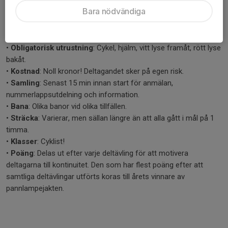
De olika deltävlingarna kommer att äga rum på reflexmärkta
Bara nödvändiga
stigar i Linköping med omnejd.
Regler:
•
Obligatorisk utrustning
: Cykel, hjälm, vitt lyse framåt, rött lyse
bakåt.
•
Kostnad
: Noll kronor! Deltagandet sker på egen risk.
•
Samling
: Senast 15 min innan start för anmälan,
nummerlappsutdelning och information.
•
Bana
: Olika banor vid olika tillfällen.
•
Sträcka
: Varierar, men sällan längre än att alla gått i mål på 1
timma.
•
Klasser
: Cyklist!
•
Poäng
: Delas ut efter varje deltävling för att motivera
deltagarna till kontinuitet. Den som har flest poäng efter att
samtliga deltävlingar utförts koras till årets vinnare av
pannlampejakten.