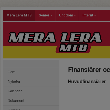
Mera Lera MTB
Senior
Ungdom
Internt
Finansiärer o
Hem
Huvudfinansiärer
Nyheter
Kalender
Dokument