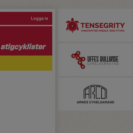
Logga in
stigcyklister