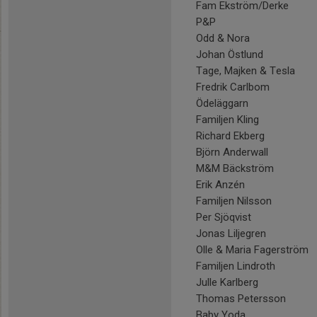
Fam Ekström/Derke
P&P
Odd & Nora
Johan Östlund
Tage, Majken & Tesla
Fredrik Carlbom
Ödeläggarn
Familjen Kling
Richard Ekberg
Björn Anderwall
M&M Bäckström
Erik Anzén
Familjen Nilsson
Per Sjöqvist
Jonas Liljegren
Olle & Maria Fagerström
Familjen Lindroth
Julle Karlberg
Thomas Petersson
Baby Yoda