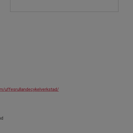
/uffesrullandecykelverkstad/
nd