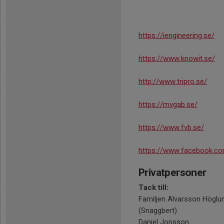
https://iengineering.se/
https://www.knowit.se/
http://www.tripro.se/
https://mvgab.se/
https://www.fvb.se/
https://www.facebook.com
Privatpersoner
Tack till:
Familjen Alvarsson Höglu
(Snaggbert)
Daniel Jonsson