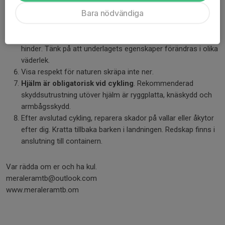
Detta gäller framförallt på bron, de åkare som redan
Bara nödvändiga
befinner sig på bron har företräde. Var särskilt uppmärksam
där leder går ihop eller korsar varandra.
Anpassa farten. Se till att kunna stanna före oförutsedda
hinder. Tänk på att underlagets egenskaper förändras i olika
väderlek.
Visa respekt för naturen skräpa inte ner.
Hjälm är obligatorisk vid cykling
. Rekommenderad
skyddsutrustning utöver hjälm är ryggplatta, knäskydd och
armbågsskydd.
Efter avslutad cykling, reparera skador på vallar eller åkytor
efter dig. Kratta tillbaka barken i landningen. Redskap finns i
anslutning till containern.
Var rädda om er och ha kul.
meraleramtb@outlook.com
www.meraleramtb.om