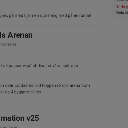
Röda 
Röda Gr
hojen, på med hjälmen och häng med på en runda!
lls Arenan
mentarer
t så passar vi på att fixa på våra spår och
ron över containern vid hoppen i Skills arena som
r ca 4 byggare till det.
mation v25
mentarer