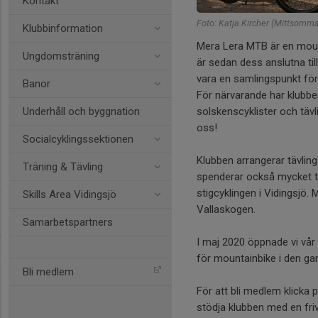
Kontakt
Foto: Katja Kircher (Mittsomma
Klubbinformation
Mera Lera MTB är en mount
Ungdomsträning
är sedan dess anslutna ti
vara en samlingspunkt för 
Banor
För närvarande har klubb
solskenscyklister och tävl
Underhåll och byggnation
oss!
Socialcyklingssektionen
Klubben arrangerar tävling
Träning & Tävling
spenderar också mycket t
stigcyklingen i Vidingsjö
Skills Area Vidingsjö
Vallaskogen.
Samarbetspartners
I maj 2020 öppnade vi vår
för mountainbike i den g
Bli medlem
För att bli medlem klicka p
stödja klubben med en friv