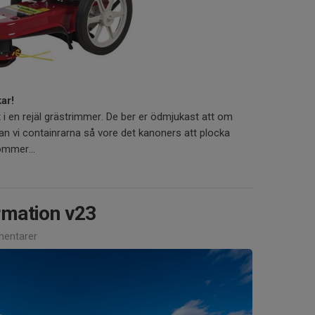
ar!
 i en rejäl grästrimmer. De ber er ödmjukast att om
an vi containrarna så vore det kanoners att plocka
ommer...
mation v23
entarer