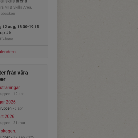
äll skills arena
ra MTB Skills Area,
jöbacken
 12 aug, 18:30-19:15
Cup #5
TB-bana
alendern
er från våra
per
sträningar
uppen -
12 apr
gar 2026
ruppen -
6 apr
rt 2026
uppen -
31 mar
i skogen.
uppen -
19 sep 2025