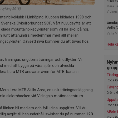
Fixarkv
Mera Le
rcykling 2018)
Vidings
ainbikeklubb i Linköping. Klubben bildades 1998 och
ll Svenska Cykelförbundet SCF. Vårt huvudsyfte är att
Onsdag
Valla 
glada mountainbikecyklister som vill ha skoj på hoj.
Valla M
en runt åttahundra medlemmar med allt mellan
ingscyklister. Oavsett nivå kommer du att trivas hos
Hela k
ar, träningar, ungdomsträningar och utflykter. Vi
Nyhet
id med att bygga på våra spår och utveckla
grup
. Mera Lera MTB ansvarar även för MTB-banan i
Tisdag
Röda Gr
Tävlin
 Mera Lera MTB Skills Area, en unik träningsanläggning
Gröna G
amla slalombacken vid Vidingsjö motionscentrum.
Uppsta
Rosa Gr
å länken bli medlem och fyll i dina uppgifter. Vill du
Mörkt 
illig avgift till banunderhåll swishar du på nummer
123
Röda Gr