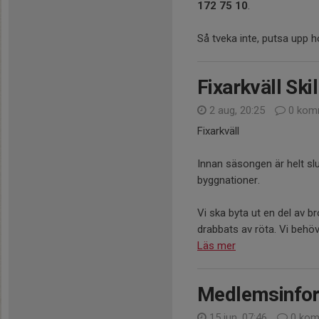
172 75 10
.
Så tveka inte, putsa upp 
Fixarkväll Ski
2 aug, 20:25
0 kom
Fixarkväll
Innan säsongen är helt slu
byggnationer.
Vi ska byta ut en del av b
drabbats av röta. Vi behöve
Läs mer
Medlemsinfor
15 jun, 07:46
0 kom