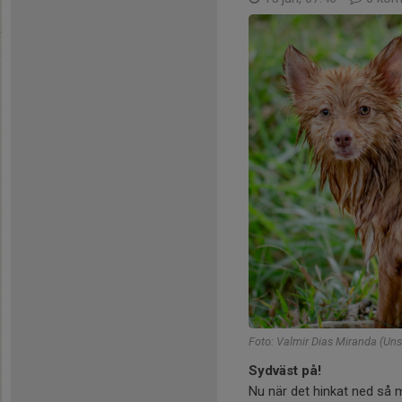
Foto: Valmir Dias Miranda (Uns
Sydväst på!
Nu när det hinkat ned så m