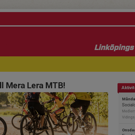
Linköpings 
ll Mera Lera MTB!
Aktivi
Måndag
Socialc
Medle
Viding
Onsdag