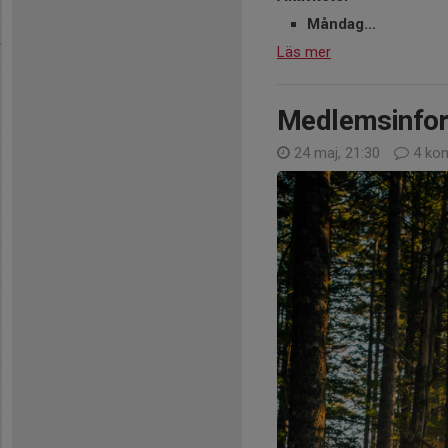
Måndag...
Läs mer
Medlemsinfor
24 maj, 21:30
4 ko