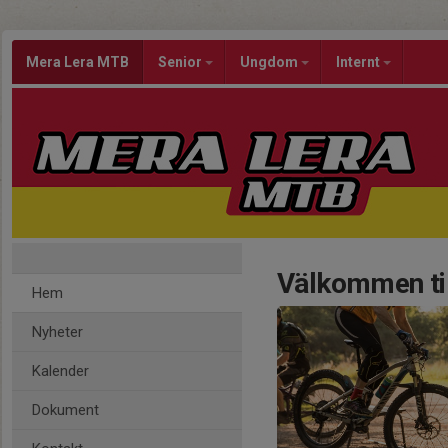
Mera Lera MTB
Senior
Ungdom
Internt
Välkommen ti
Hem
Nyheter
Kalender
Dokument