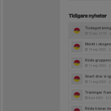
Tidigare nyheter
Tisdagstränin
12 apr, 21:35
Mörkt i skogen
19 sep 2025
Röda gruppen
11 sep 2025
Snart drar vi i
11 aug 2025
Träningar fram
8 jun 2025
Röda tränar m