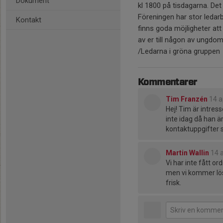
Dokument
kl 1800 på tisdagarna. Det
Föreningen har stor ledarb
Kontakt
finns goda möjligheter att 
av er till någon av ungdom
/Ledarna i gröna gruppen
Kommentarer
Tim Franzén
14 a
Hej! Tim är intres
inte idag då han är
kontaktuppgifter 
Martin Wallin
14 a
Vi har inte fått o
men vi kommer lösa
frisk.