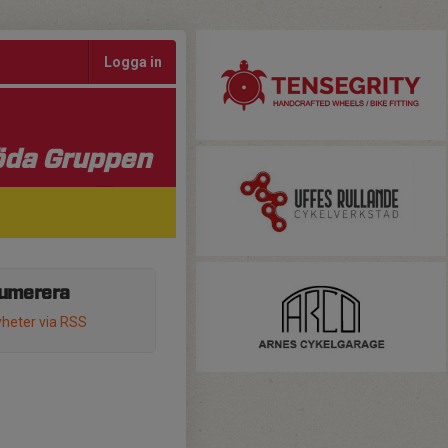
Logga in
da Gruppen
umerera
heter via RSS