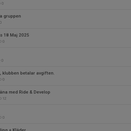
0
a gruppen
0
ås 18 Maj 2025
0
0
, klubben betalar avgiften.
0
träna med Ride & Develop
12
0
ling + Kläder