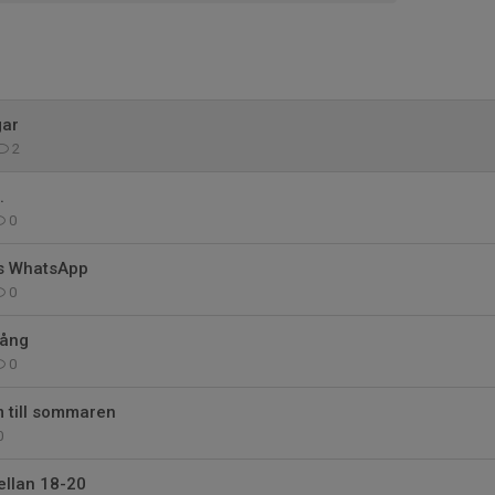
gar
2
.
0
s WhatsApp
0
gång
0
 till sommaren
0
ellan 18-20