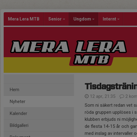
Mera Lera MTB
Senior
Ungdom
Internt
Tisdagsträni
Hem
12 apr, 21:35
2 kom
Nyheter
Som ni säkert redan vet så
röda gruppen upplöses i si
Kalender
klubben erbjuds ni möjlig
Bildgalleri
de flesta 14-15 år och gan
med inslag av intervaller 