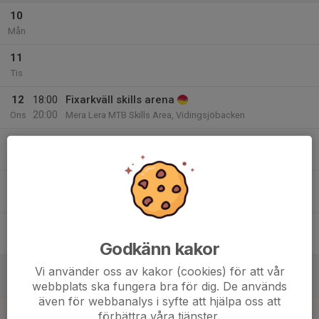
10
Mån
11
Tis
12
18:00
Fixarkväll skills arena
20:00
Ons
Mera Lera MTB Skills Area, Vidingsjöbacken
18:30
Valla Cup #5
19:15
Valla MTB-bana
13
Tor
14
Fre
Godkänn kakor
15
Vi använder oss av kakor (cookies) för att vår
Lör
webbplats ska fungera bra för dig. De används
även för webbanalys i syfte att hjälpa oss att
16
förbättra våra tjänster.