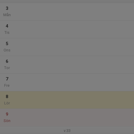
3
Mån
4
Tis
5
Ons
6
Tor
7
Fre
8
Lör
9
Sön
v.33