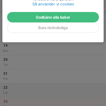
Sön
Så använder vi cookies
v.34
Godkänn alla kakor
17
Mån
Bara nödvändiga
18
Tis
19
Ons
20
Tor
21
Fre
22
Lör
23