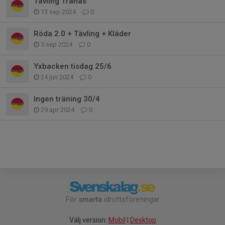
Tävling Tranås
13 sep 2024
0
Röda 2.0 + Tävling + Kläder
5 sep 2024
0
Yxbacken tisdag 25/6
24 jun 2024
0
Ingen träning 30/4
29 apr 2024
0
För
smarta
idrottsföreningar
Välj version:
Mobil
|
Desktop