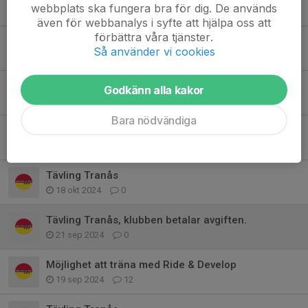
webbplats ska fungera bra för dig. De används
8 jun 2025
0
även för webbanalys i syfte att hjälpa oss att
förbättra våra tjänster.
Röda tränar mellan 18-20
Så använder vi cookies
27 apr 2025
0
WhatsApp Röda gruppen
Godkänn alla kakor
3 apr 2025
0
Bara nödvändiga
Tävling i Tranås 18 Maj 2025
31 mar 2025
0
Tävling Tranås
18 okt 2024
0
Tävling Tranås, klubben betalar avgiften.
21 sep 2024
0
Möjlighet att träna med Ride & Develop
19 sep 2024
12