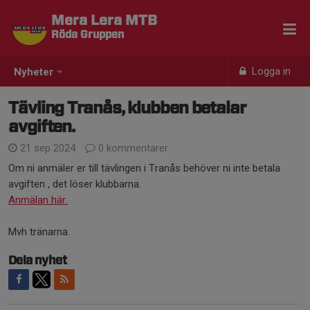
Mera Lera MTB
Röda Gruppen
Logga in
Nyheter
Tävling Tranås, klubben betalar
avgiften.
21 sep 2024
0 kommentarer
Om ni anmäler er till tävlingen i Tranås behöver ni inte betala
avgiften , det löser klubbarna.
Anmälan här.
Mvh tränarna.
Dela nyhet