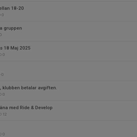
ellan 18-20
0
a gruppen
0
ås 18 Maj 2025
0
0
, klubben betalar avgiften.
0
träna med Ride & Develop
12
0