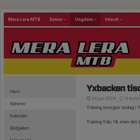
Mera Lera MTB
Senior
Ungdom
Internt
Yxbacken tis
Hem
24 jun 2024
0 komm
Nyheter
Träning imorgon tisdag i 
Kalender
Träning från 18, men det ä
Bildgalleri