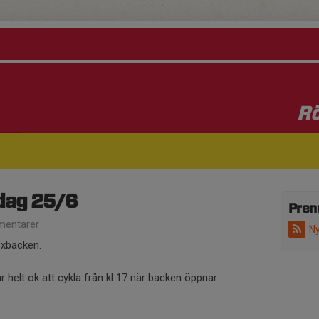
Rö
dag 25/6
Pren
entarer
Ny
Yxbacken.
r helt ok att cykla från kl 17 när backen öppnar.