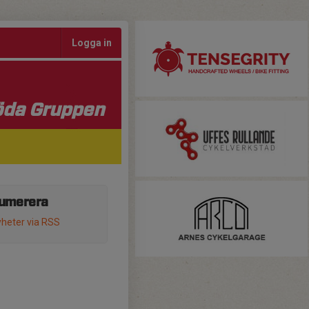
Logga in
da Gruppen
umerera
heter via RSS