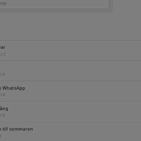
gar
2
.
0
s WhatsApp
0
gång
0
 till sommaren
0