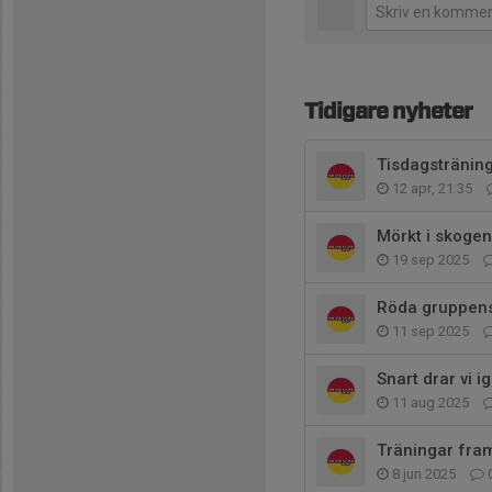
Tidigare nyheter
Tisdagstränin
12 apr, 21:35
Mörkt i skogen
19 sep 2025
Röda gruppen
11 sep 2025
Snart drar vi i
11 aug 2025
Träningar fram
8 jun 2025