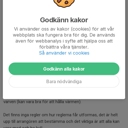
Vintercupen är en serie träningstävlingar med minst lika stort
fokus på att ha skoj som att köra snabbt. Den brukar köras på
Godkänn kakor
lördagar kl 10 (detta är dock inte heligt) och består av ett antal
Vi använder oss av kakor (cookies) för att vår
(~4) deltävlingar som körs med ett par-tre veckors mellanrum.
webbplats ska fungera bra för dig. De används
även för webbanalys i syfte att hjälpa oss att
På samma sätt som i Pannlampejakten brukar det förekomma
förbättra våra tjänster.
tävlingsinslag utanför själva cyklingen som kan påverka
Så använder vi cookies
resultatet.
Godkänn alla kakor
Det kan t.ex. vara skidskytteinspirerat; att cykla ett antal varv på
bana och mellan varven kasta bollar i hinkar för att sedan få
Bara nödvändiga
cykla straffrundor för missade bollar. Det kan också vara så
enkelt som att väga in cyklarna och starta i omvänd
cykelviktordning eller att göra någon slags gympaövning mellan
varven (kan vara bra för att hålla värmen).
Det finns inga regler om hur reglerna får utformas, det är helt
upp till arrangören att bestämma och det viktiga är att alla kan