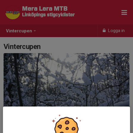
Mera Lera MTB
Linköpings stigcyklister
Logga in
Vintercupen
Vintercupen