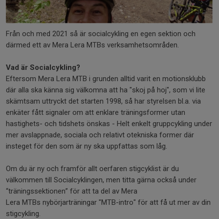
Från och med 2021 så är socialcykling en egen sektion och
därmed ett av Mera Lera MTBs verksamhetsområden.
Vad är Socialcykling?
Eftersom Mera Lera MTB i grunden alltid varit en motionsklubb
där alla ska känna sig välkomna att ha "skoj på hoj", som vi lite
skämtsam uttryckt det starten 1998, så har styrelsen bl.a. via
enkäter fått signaler om att enklare träningsformer utan
hastighets- och tidshets önskas - Helt enkelt gruppcykling under
mer avslappnade, sociala och relativt otekniska former där
insteget för den som är ny ska uppfattas som låg.
Om du är ny och framför allt oerfaren stigcyklist är du
välkommen till Socialcyklingen, men titta gärna också under
“träningssektionen” för att ta del av Mera
Lera MTBs nybörjarträningar "MTB-intro" för att få ut mer av din
stigcykling.