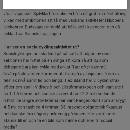
ett långsiktigt program för dessa aktiviteter då vi som driver
sektionen alla jobbar ideellt och måste få in detta i
våra livspussel. Självklart försöker vi hålla så god framförhållning
vi kan med ambitionen att få med veckans aktiviteter i klubbens
veckobrev. Budskapet är ändå att hålla koll i kalendern och då
enklast via SvenskaLag-appen.
Hur ser en socialcyklingsaktivitet ut?
Socialcyklingen är ledarledd på så sätt att någon av oss i
sektionen har hittat på en slinga att köra så att du som
deltagare bara kan cykla med enligt "fart efter kamrat".
Nivån på aktiviteten kommer att framgå av inbjudan i form av
teknisk nivå samt tid och längd. T.ex. ibland har vi cyklat strax
söder om stan i Vidingsjö och Ullstämmaskogen och varit ute i
ca 1-1,5 timme och kanske avverkat runt 2-3 mil medan de
hittills lite längre aktiviteterna har varit Rängen Runt som är drygt
4-5 mil och tagit ca 4 timmar. Då inräknat obligatorisk fikapaus
och kanske fixa någon punktering på vägen eller varför inte
stanna till en och ta en bild som minne och eller till social
media?