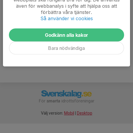
funktionsdugligt skick när du kommer till träningen.
även för webbanalys i syfte att hjälpa oss att
förbättra våra tjänster.
Det är bra att var och en har med sig ny slang och
Så använder vi cookies
verktyg om olyckan är framme så hjälps vi åt att fixa.
Godkänn alla kakor
Välkomna!
Mera Lera MTB trappan.pdf
Bara nödvändiga
För
smarta
idrottsföreningar
Välj version:
Mobil
|
Desktop