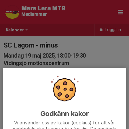
Mera Lera MTB
Medlemmar
Logga in
Kalender
SC Lagom - minus
Måndag 19 maj 2025, 18:00-19:30
Vidingsjö motionscentrum
Samling: 17:55, Vidingsjö Motionscentrum
Karta
Mål att komma igång i Nybörjarvänligt tempo för att till
sommaren kommit upp till Lagomtempo. Upp ur
sofforna, damma av cyklarna och häng med!
Godkänn kakor
Detta pluspluspass är ett transitionspass från
Vi använder oss av kakor (cookies) för att vår
Nybörjarvänlig till Lagom. Tillse att din cykel är i
webbplats ska fungera bra för dig. De används