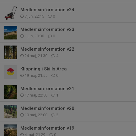
Medlemsinformation v24
7 jun, 22:15
0
Medlemsinformation v23
1 jun, 10:30
0
Medlemsinformation v22
24 maj, 21:30
4
Klippning i Skills Area
19 maj, 21:55
0
Medlemsinformation v21
17 maj, 22:50
1
Medlemsinformation v20
10 maj, 22:00
2
Medlemsinformation v19
4 maj, 21:29
0