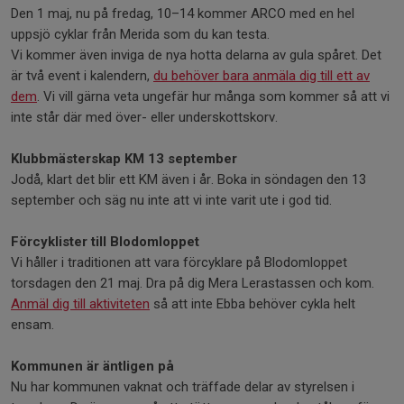
Den 1 maj, nu på fredag, 10–14 kommer ARCO med en hel
uppsjö cyklar från Merida som du kan testa.
Vi kommer även inviga de nya hotta delarna av gula spåret. Det
är två event i kalendern,
du behöver bara anmäla dig till ett av
dem
. Vi vill gärna veta ungefär hur många som kommer så att vi
inte står där med över- eller underskottskorv.
Klubbmästerskap KM 13 september
Jodå, klart det blir ett KM även i år. Boka in söndagen den 13
september och säg nu inte att vi inte varit ute i god tid.
Förcyklister till Blodomloppet
Vi håller i traditionen att vara förcyklare på Blodomloppet
torsdagen den 21 maj. Dra på dig Mera Lerastassen och kom.
Anmäl dig till aktiviteten
så att inte Ebba behöver cykla helt
ensam.
Kommunen är äntligen på
Nu har kommunen vaknat och träffade delar av styrelsen i