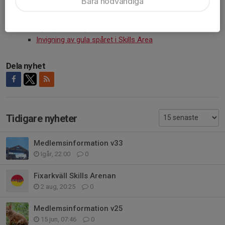
Ungdomsgrupper
Bara nödvändiga
Fredag 1/5
Cykelprovardag i Skills Area
Invigning av gula spåret i Skills Area
Dela nyhet
Tidigare nyheter
Medlemsinformation v33
Igår, 22:00
0
Fixarkväll Skills Arenan
2 aug, 20:25
0
Medlemsinformation v25
15 jun, 07:46
0