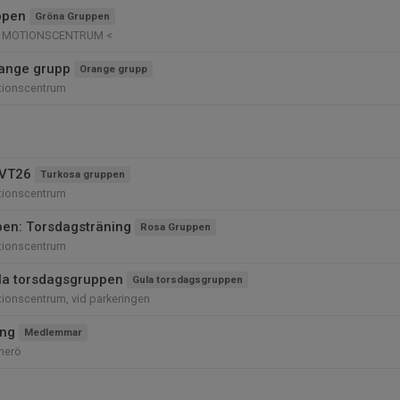
ppen
Gröna Gruppen
Ö MOTIONSCENTRUM <
ange grupp
Orange grupp
tionscentrum
 VT26
Turkosa gruppen
tionscentrum
en: Torsdagsträning
Rosa Gruppen
tionscentrum
la torsdagsgruppen
Gula torsdagsgruppen
ionscentrum, vid parkeringen
ing
Medlemmar
nerö