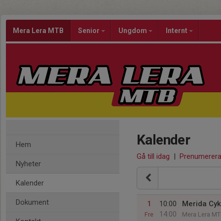
Mera Lera MTB
Senior
Ungdom
Internt
Kalender
Hem
Gå till idag
|
Prenumerer
Nyheter
Kalender
Dokument
1
10:00
Merida Cy
14:00
Fre
Mera Lera MTB