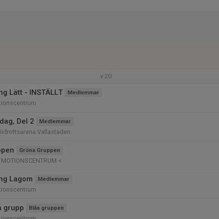
v.20
ng Lätt - INSTÄLLT
Medlemmar
tionscentrum
ag, Del 2
Medlemmar
riidrottsarena Vallastaden
ppen
Gröna Gruppen
Ö MOTIONSCENTRUM <
ing Lagom
Medlemmar
tionscentrum
å grupp
Blåa gruppen
tionscentrum