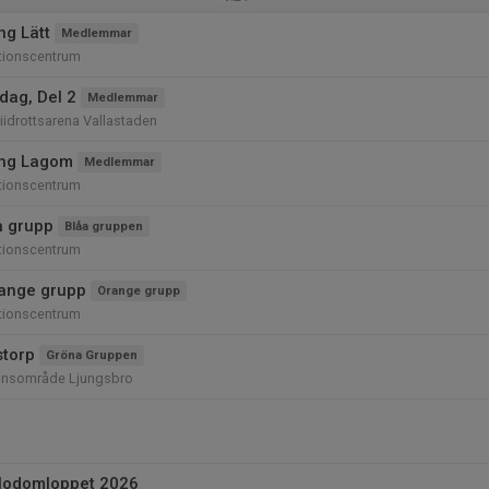
ng Lätt
Medlemmar
tionscentrum
ag, Del 2
Medlemmar
riidrottsarena Vallastaden
ing Lagom
Medlemmar
tionscentrum
å grupp
Blåa gruppen
tionscentrum
ange grupp
Orange grupp
tionscentrum
storp
Gröna Gruppen
onsområde Ljungsbro
blodomloppet 2026