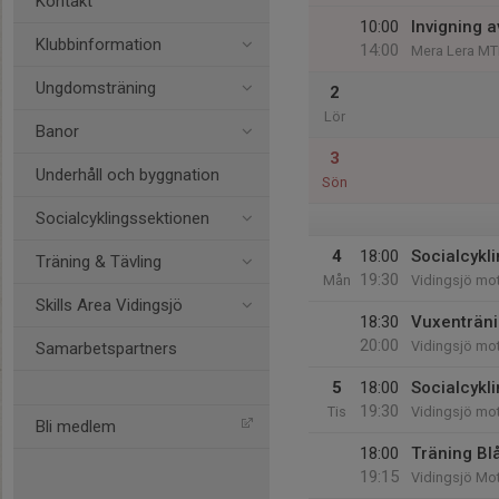
Kontakt
10:00
Invigning a
Klubbinformation
14:00
Mera Lera MTB
Ungdomsträning
2
Lör
Banor
3
Underhåll och byggnation
Sön
Socialcyklingssektionen
4
18:00
Socialcykli
Träning & Tävling
19:30
Mån
Vidingsjö mo
Skills Area Vidingsjö
18:30
Vuxenträni
20:00
Vidingsjö mo
Samarbetspartners
5
18:00
Socialcykl
19:30
Tis
Vidingsjö mo
Bli medlem
18:00
Träning Bl
19:15
Vidingsjö Mo