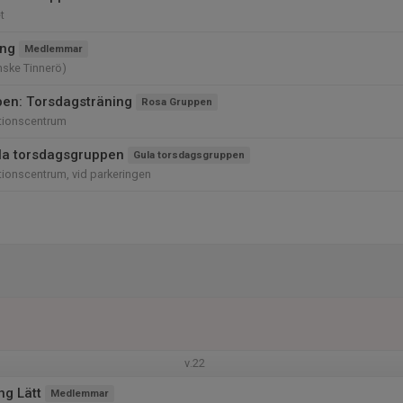
t
ing
Medlemmar
nske Tinnerö)
en: Torsdagsträning
Rosa Gruppen
tionscentrum
la torsdagsgruppen
Gula torsdagsgruppen
ionscentrum, vid parkeringen
v.22
ng Lätt
Medlemmar