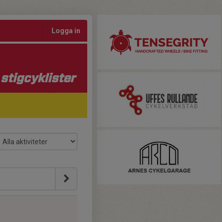
Logga in
stigcyklister