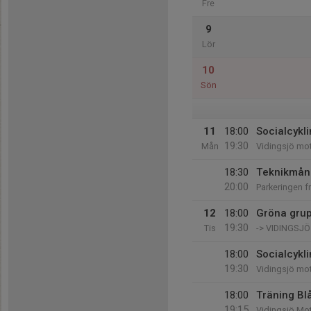
Fre
9
Lör
10
Sön
11
18:00
Socialcykli
19:30
Mån
Vidingsjö mo
18:30
Teknikmånd
20:00
Parkeringen f
12
18:00
Gröna gru
19:30
Tis
-> VIDINGSJ
18:00
Socialcykl
19:30
Vidingsjö mo
18:00
Träning Bl
19:15
Vidingsjö Mo