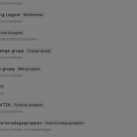
tionscentrum
ing Lagom
Medlemmar
tionscentrum
röna Gruppen
Ö MOTIONSCENTRUM <
ange grupp
Orange grupp
tionscentrum
å grupp
Blåa gruppen
tionscentrum
#3
na
 VT26
Turkosa gruppen
tionscentrum
la torsdagsgruppen
Gula torsdagsgruppen
ionscentrum, vid parkeringen