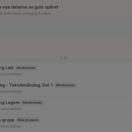
v nya delarna av gula spåret
 Skills Area, Vidingsjöbacken
v.19
ng Lätt
Medlemmar
tionscentrum
ng - Teknikmåndag, Del 1
Medlemmar
tionscentrum
ing Lagom
Medlemmar
tionscentrum
å grupp
Blåa gruppen
tionscentrum