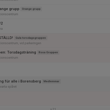
ange grupp
Orange grupp
tionscentrum
#2
na
STÄLLD!
Gula torsdagsgruppen
ionscentrum, vid parkeringen
en: Torsdagsträning
Rosa Gruppen
tionscentrum
ng für alle i Borensberg
Medlemmar
varta spåret
v.21