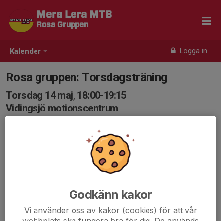
Mera Lera MTB
Rosa Gruppen
Logga in
Kalender
Rosa gruppen: Torsdagsträning
Torsdag 14 maj, 18:00-19:15
Vidingsjö motionscentrum
Samling: 18:00
Karta
Välkommen till dagens träning!
Vi samlas som vanligt under "vägvisningspilarna" vid
cykelställen i Vidingsjö motionscentrum.
mvh Ledarna
Godkänn kakor
Vi använder oss av kakor (cookies) för att vår
webbplats ska fungera bra för dig. De används