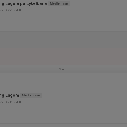
ing Lagom på cykelbana
Medlemmar
tionscentrum
v.4
ing Lagom
Medlemmar
tionscentrum