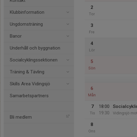
Kontakt
2
Klubbinformation
Tor
Ungdomsträning
3
Fre
Banor
4
Underhåll och byggnation
Lör
Socialcyklingssektionen
5
Sön
Träning & Tävling
Skills Area Vidingsjö
6
Mån
Samarbetspartners
7
18:00
Socialcykl
19:30
Tis
Vidingsjö mo
Bli medlem
8
Ons