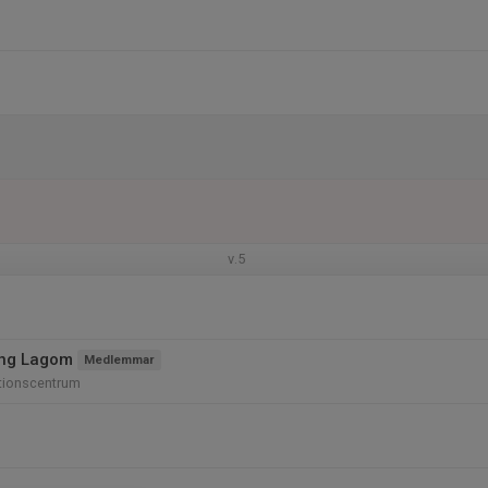
v.5
ing Lagom
Medlemmar
tionscentrum