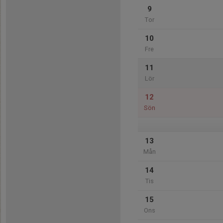
9
Tor
10
Fre
11
Lör
12
Sön
13
Mån
14
Tis
15
Ons