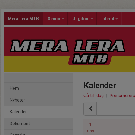
Mera Lera MTB
Senior
Ungdom
Internt
Kalender
Hem
Gå till idag
|
Prenumerer
Nyheter
Kalender
Dokument
1
Ons