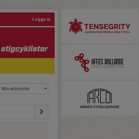
Logga in
stigcyklister