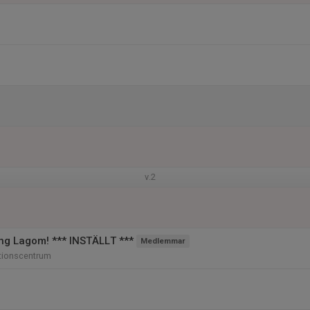
v.2
ing Lagom! *** INSTÄLLT ***
Medlemmar
tionscentrum