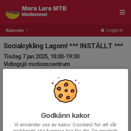
Mera Lera MTB
Medlemmar
Logga in
Kalender
Socialcykling Lagom! *** INSTÄLLT ***
Tisdag 7 jan 2025, 18:00-19:30
Vidingsjö motionscentrum
Samling: 17:55, Vidingsjö Motionscentrum
Karta
Socialcykling på lättare stig och grus!
Det är bra att var och en har med sig ny slang och
verktyg om olyckan är framme så hjälps vi åt att fixa.
Godkänn kakor
Vi använder oss av kakor (cookies) för att vår
Välkomna!
webbplats ska fungera bra för dig. De används