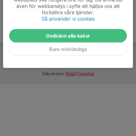
även för webbanalys i syfte att hjälpa oss att
Mera Lera MTB trappan.pdf
förbättra våra tjänster.
Så använder vi cookies
Godkänn alla kakor
Bara nödvändiga
För
smarta
idrottsföreningar
Välj version:
Mobil
|
Desktop