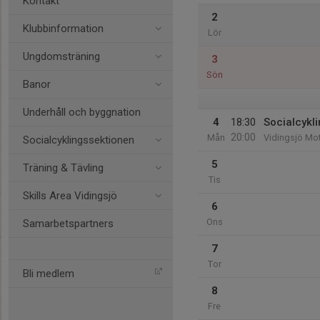
Kontakt
2
Klubbinformation
Lör
Ungdomsträning
3
Sön
Banor
Underhåll och byggnation
4
18:30
Socialcykli
20:00
Mån
Vidingsjö Mo
Socialcyklingssektionen
5
Träning & Tävling
Tis
Skills Area Vidingsjö
6
Ons
Samarbetspartners
7
Tor
Bli medlem
8
Fre