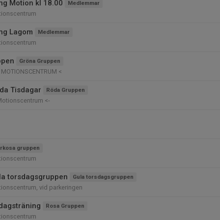
ng Motion kl 18.00
Medlemmar
tionscentrum
ing Lagom
Medlemmar
tionscentrum
ppen
Gröna Gruppen
Ö MOTIONSCENTRUM <
da Tisdagar
Röda Gruppen
Motionscentrum <-
rkosa gruppen
tionscentrum
la torsdagsgruppen
Gula torsdagsgruppen
ionscentrum, vid parkeringen
dagsträning
Rosa Gruppen
tionscentrum