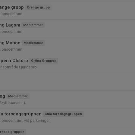
ange grupp
Orange grupp
tionscentrum
ing Lagom
Medlemmar
tionscentrum
ing Motion
Medlemmar
tionscentrum
pen i Olstorp
Gröna Gruppen
onsområde Ljungsbro
ing
Medlemmar
 Skyttebanan :-)
la torsdagsgruppen
Gula torsdagsgruppen
ionscentrum, vid parkeringen
rkosa gruppen