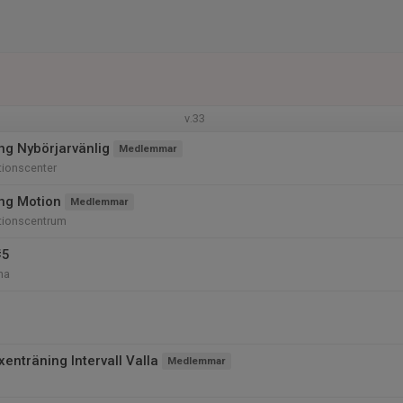
v.33
ng Nybörjarvänlig
Medlemmar
tionscenter
ing Motion
Medlemmar
tionscentrum
#5
na
uxenträning Intervall Valla
Medlemmar