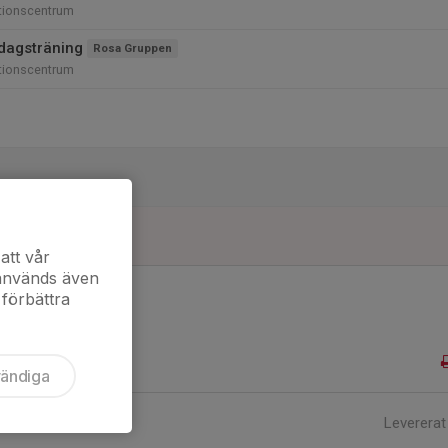
tionscentrum
dagsträning
Rosa Gruppen
tionscentrum
att vår
 används även
 förbättra
vändiga
Levererat