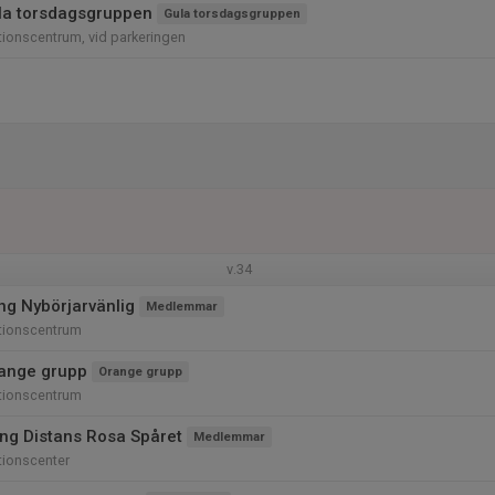
la torsdagsgruppen
Gula torsdagsgruppen
ionscentrum, vid parkeringen
v.34
ng Nybörjarvänlig
Medlemmar
tionscentrum
ange grupp
Orange grupp
tionscentrum
ng Distans Rosa Spåret
Medlemmar
tionscenter