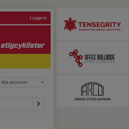
Logga in
stigcyklister