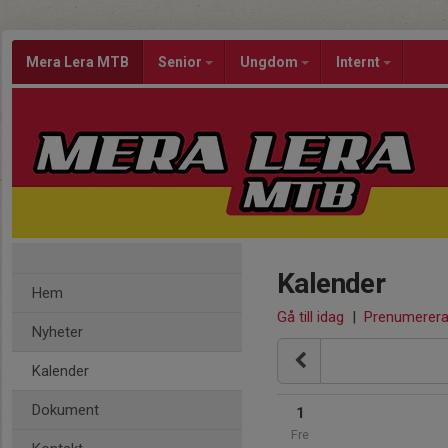
Mera Lera MTB
Senior
Ungdom
Internt
Kalender
Hem
Gå till idag
|
Prenumerer
Nyheter
Kalender
Dokument
1
Fre