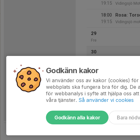
19:15
Vidingsjö Mo
18:00
Rosa: Tors
19:15
Vidingsjö mo
29
Fre
30
Lör
Godkänn kakor
31
Sön
Vi använder oss av kakor (cookies) för 
webbplats ska fungera bra för dig. De
för webbanalys i syfte att hjälpa oss att
våra tjänster.
Så använder vi cookies
Godkänn alla kakor
Bara nöd
Tjäna pengar till föreningen