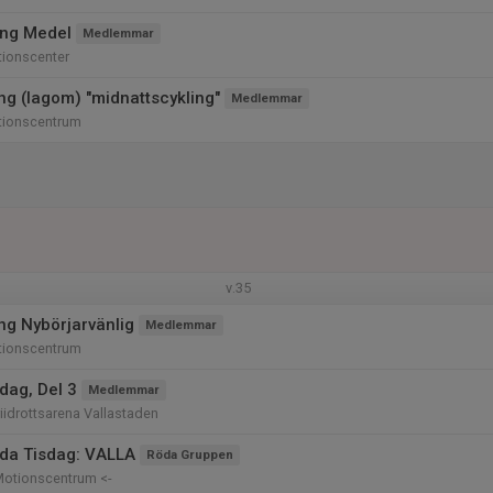
ing Medel
Medlemmar
tionscenter
ng (lagom) "midnattscykling"
Medlemmar
tionscentrum
v.35
ng Nybörjarvänlig
Medlemmar
tionscentrum
ag, Del 3
Medlemmar
riidrottsarena Vallastaden
da Tisdag: VALLA
Röda Gruppen
Motionscentrum <-