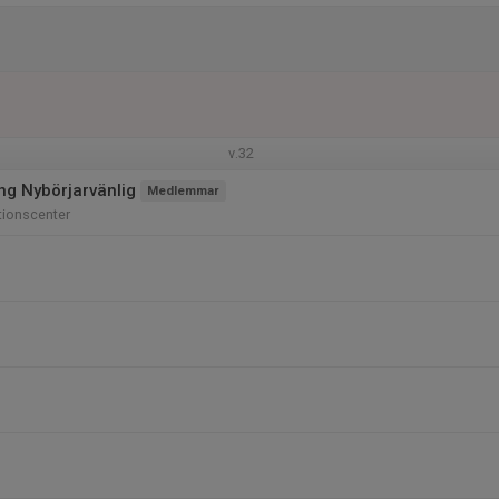
v.32
ng Nybörjarvänlig
Medlemmar
tionscenter