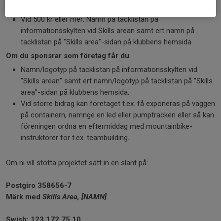
på klubbens hemsida
Vid 500 kr eller mer: Namn på tacklistan på
informationsskylten vid Skills arean samt ert namn på
tacklistan på ”Skills area”-sidan på klubbens hemsida
Om du sponsrar som företag får du
Namn/logotyp på tacklistan på informationsskylten vid
”Skills arean” samt ert namn/logotyp på tacklistan på ”Skills
area”-sidan på klubbens hemsida.
Vid större bidrag kan företaget t.ex. få exponeras på väggen
på containern, namnge en led eller pumptracken eller så kan
föreningen ordna en eftermiddag med mountainbike-
instruktörer för t.ex. teambuilding.
Om ni vill stötta projektet sätt in en slant på:
Postgiro 358656-7
Märk med
Skills Area, [NAMN]
Swish: 123 172 75 10