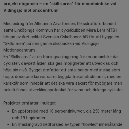
projekt någonsin – en ”skills area” för mountainbike vid
Vidingsjö motionscentrum!
Med bidrag från Allmänna Arvsfonden, Riksidrottsförbundet
samt Linköpings Kommun har cykelklubben Mera Lera MTB i
början av året anlitat Svenska Cykelbanor AB för att bygga en
”Skills area” på den gamla skidbacken vid Vidingsjö
Motionscentrum.
En ”Skills area” är en träningsanläggning för mountainbike där
cyklister, oavsett ålder, ska ges möjligheter att utvecklas och
höja sin nivå. Bygget omfattar ett antal banor med inslag som
hopp, doserade kurvor samt byggda träkonstruktioner, med en
karaktär som innebär att det ska vara säkert för nybörjare men
också finnas utvecklingspotential för vana och duktiga cyklister.
Projektet omfattar i nuläget:
En uppförsled med 10 serpentinkurvor, c:a 250 meter lång
och 19 höjdmeter
En maskingrävd nedförsled av typen ”flowled” innehållande