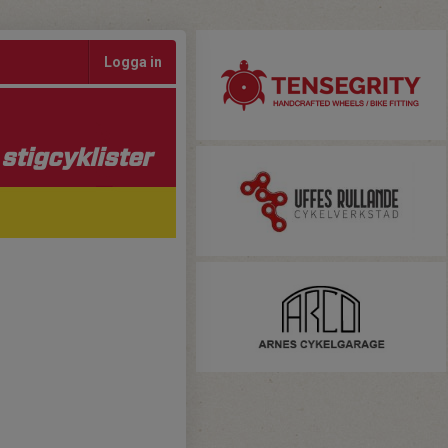
Logga in
stigcyklister