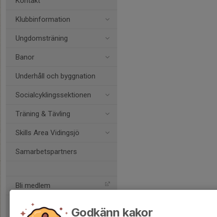
Kontakt
Klubbinformation
Ungdomsträning
Banor
Underhåll och byggnation
Socialcyklingssektionen
Träning & Tävling
Skills Area Vidingsjö
Samarbetspartners
Bli medlem
Godkänn kakor