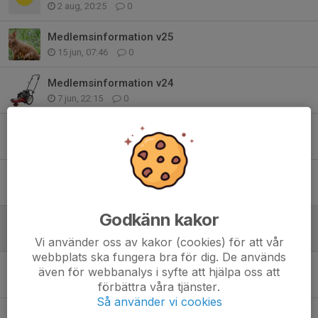
2 aug, 20:25
0
Medlemsinformation v25
15 jun, 07:46
0
Medlemsinformation v24
7 jun, 22:15
0
Medlemsinformation v23
1 jun, 10:30
0
Medlemsinformation v22
24 maj, 21:30
4
Godkänn kakor
Klippning i Skills Area
19 maj, 21:55
0
Vi använder oss av kakor (cookies) för att vår
webbplats ska fungera bra för dig. De används
Medlemsinformation v21
även för webbanalys i syfte att hjälpa oss att
17 maj, 22:50
1
förbättra våra tjänster.
Så använder vi cookies
Medlemsinformation v20