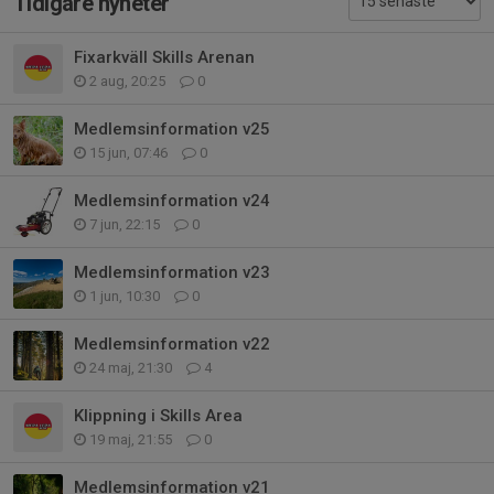
Tidigare nyheter
Fixarkväll Skills Arenan
2 aug, 20:25
0
Medlemsinformation v25
15 jun, 07:46
0
Medlemsinformation v24
7 jun, 22:15
0
Medlemsinformation v23
1 jun, 10:30
0
Medlemsinformation v22
24 maj, 21:30
4
Klippning i Skills Area
19 maj, 21:55
0
Medlemsinformation v21