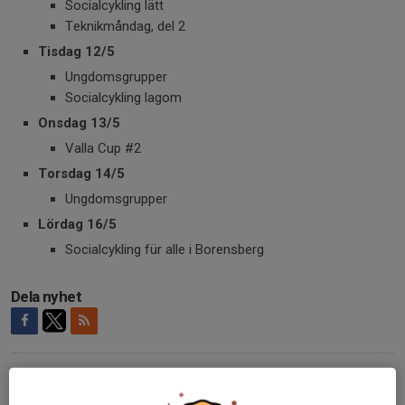
Socialcykling lätt
Teknikmåndag, del 2
Tisdag 12/5
Ungdomsgrupper
Socialcykling lagom
Onsdag 13/5
Valla Cup #2
Torsdag 14/5
Ungdomsgrupper
Lördag 16/5
Socialcykling für alle i Borensberg
Dela nyhet
Kommentarer