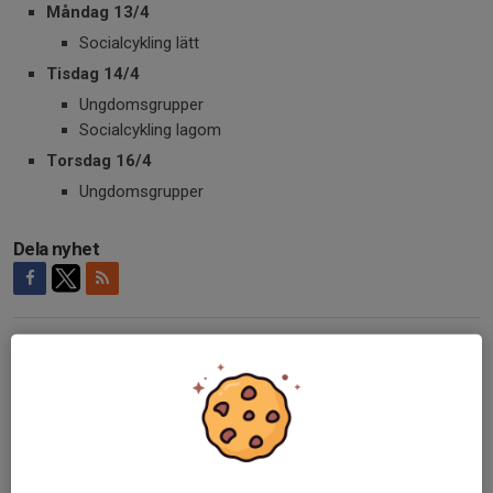
Måndag 13/4
Socialcykling lätt
Tisdag 14/4
Ungdomsgrupper
Socialcykling lagom
Torsdag 16/4
Ungdomsgrupper
Dela nyhet
Kommentarer
Visa alla kommentarer (5)...
Anders Bergström
13 apr, 08:11
Ölmstad MTB kommer i år att köras den 2026-05-30
med start kl. 11:00
Anders Betnér
13 apr, 22:57