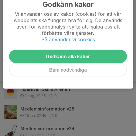
Godkänn kakor
Då var de inritade 👆
Vi använder oss av kakor (cookies) för att vår
Niklas Lindbergh
20 apr, 08:52
webbplats ska fungera bra för dig. De används
Så jädra schygga skyltar och vad bra uppfräschningen av
även för webbanalys i syfte att hjälpa oss att
gula spåret och Skills Area blev! Speciellt medelsvåra
förbättra våra tjänster.
"mellanspåret"!
Så använder vi cookies
Anders Bergström
20 apr, 09:28
Håller mä!
Godkänn alla kakor
Bara nödvändiga
Tidigare nyheter
Fixarkväll Skills Arenan
2 aug, 20:25
0
Medlemsinformation v25
15 jun, 07:46
0
Medlemsinformation v24
7 jun, 22:15
0