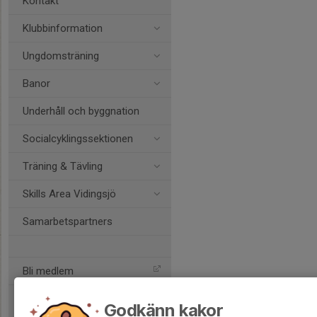
Kontakt
Klubbinformation
Ungdomsträning
Banor
Underhåll och byggnation
Socialcyklingssektionen
Träning & Tävling
Skills Area Vidingsjö
Samarbetspartners
Bli medlem
Godkänn kakor