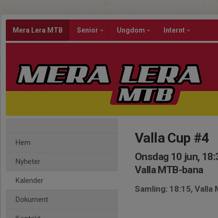
Mera Lera MTB
Senior
Ungdom
Internt
Valla Cup #4
Hem
Onsdag 10 jun, 18:
Nyheter
Valla MTB-bana
Kalender
Samling: 18:15, Vall
Dokument