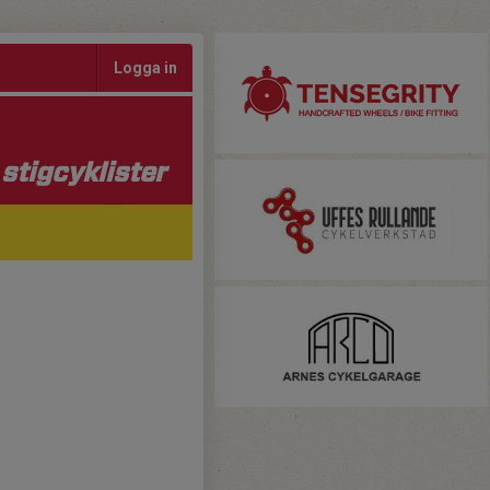
Logga in
stigcyklister