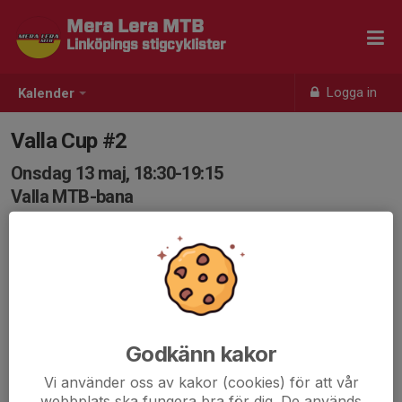
Mera Lera MTB
Linköpings stigcyklister
Logga in
Kalender
Valla Cup #2
Onsdag 13 maj, 18:30-19:15
Valla MTB-bana
Samling: 18:15, Valla MTB-bana
Inbjudan Valla cup 2026.pdf
Godkänn kakor
Vi använder oss av kakor (cookies) för att vår
webbplats ska fungera bra för dig. De används