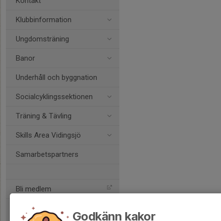
Kontakt
Klubbinformation
Ungdomsträning
Banor
Underhåll och byggnation
Socialcyklingssektionen
Träning & Tävling
Skills Area Vidingsjö
Samarbetspartners
Bli medlem
Godkänn kakor