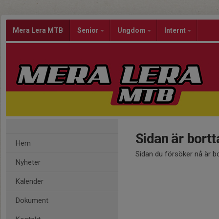
Mera Lera MTB
Senior
Ungdom
Internt
Sidan är bort
Hem
Sidan du försöker nå är b
Nyheter
Kalender
Dokument