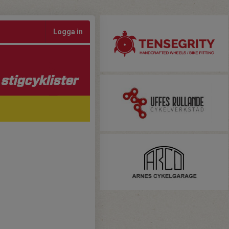
Logga in
stigcyklister