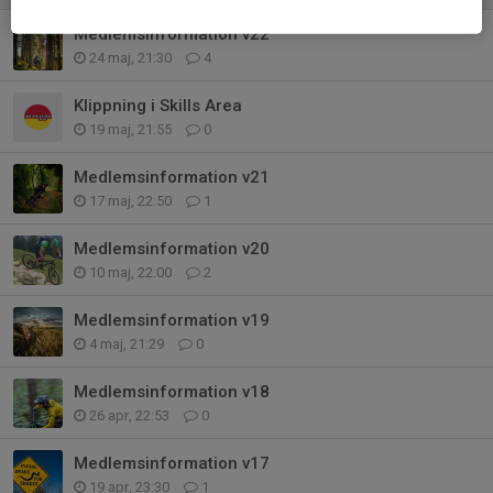
Medlemsinformation v22
24 maj, 21:30
4
Klippning i Skills Area
19 maj, 21:55
0
Medlemsinformation v21
17 maj, 22:50
1
Medlemsinformation v20
10 maj, 22:00
2
Medlemsinformation v19
4 maj, 21:29
0
Medlemsinformation v18
26 apr, 22:53
0
Medlemsinformation v17
19 apr, 23:30
1