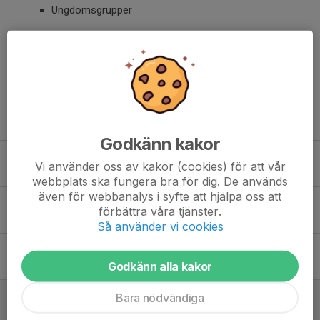
Ungdomsgrupper
Dela nyhet
Tidigare nyheter
Godkänn kakor
Fixarkväll Skills Arenan
Vi använder oss av kakor (cookies) för att vår
2 aug, 20:25
0
webbplats ska fungera bra för dig. De används
även för webbanalys i syfte att hjälpa oss att
Medlemsinformation v25
förbättra våra tjänster.
15 jun, 07:46
0
Så använder vi cookies
Medlemsinformation v24
Godkänn alla kakor
7 jun, 22:15
0
Medlemsinformation v23
Bara nödvändiga
1 jun, 10:30
0