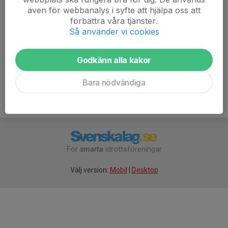
- flaggvakt (vifta längs spåret så att alla åker rätt väg)
även för webbanalys i syfte att hjälpa oss att
förbättra våra tjänster.
Så använder vi cookies
Anmälan är öppen för föreningens alla medlemmar &
målsmän.
Logga in här
Godkänn alla kakor
Bara nödvändiga
För
smarta
idrottsföreningar
Välj version:
Mobil
|
Desktop