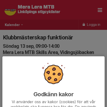
Mera Lera MTB
Linköpings stigcyklister
Logga in
Kalender
Klubbmästerskap funktionär
Söndag 13 sep, 09:00-14:00
Mera Lera MTB Skills Area, Vidingsjöbacken
Samling: 09:00, Mera Lera Skills Area,
Vidingsjöbacken
Funktionärer
För er som kan tänka er att hjälpa till som funktionärer
så samlas vi kl. 09.00 vid Mera Lera MTB Skills Area.
Skriv som en kommentar vad du kan tänka dig göra:
Godkänn kakor
- föråkare (visa vägen runt banan)
Vi använder oss av kakor (cookies) för att vår
- efteråkare (samla upp kvarglömda cyklister)
webbplats ska fungera bra för dig. De används