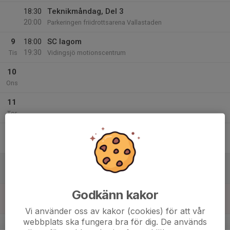
18:30
Teknikmåndag, Del 3
20:00
Parkeringen friidrottsarena Vallastaden
9
18:00
SC lagom
19:30
Tis
Vidingsjö motionscentrum
10
Ons
11
Tor
12
Fre
13
Lör
Godkänn kakor
14
Sön
Vi använder oss av kakor (cookies) för att vår
webbplats ska fungera bra för dig. De används
v.25