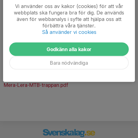
oavsett erfarenhet.
Vi använder oss av kakor (cookies) för att vår
webbplats ska fungera bra för dig. De används
Passet är 90 minuter +/- 10 minuter.
även för webbanalys i syfte att hjälpa oss att
förbättra våra tjänster.
Det är bra att var och en har med sig ny slang och
Så använder vi cookies
verktyg om olyckan är framme så hjälps vi åt att fixa.
Godkänn alla kakor
Välkomna!
Bara nödvändiga
( Är du inte medlem och vill prova på, skicka ett sms till
0735-046423 så kikar vi om det finns plats den dagen. )
Mera-Lera-MTB-trappan.pdf