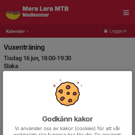
Mera Lera MTB
Medlemmar
Logga in
Kalender
Vuxenträning
Tisdag 16 jun, 18:00-19:30
Slaka
Samling: 17:55, Vidingsjö Motionscentrum
Intervaller på korta rundbanor, inte speciellt tekniskt eller
stökigt
---
Vuxenträningen består oftast av någon form av
Godkänn kakor
intervallträning med mindre tekniska inslag för att det
Vi använder oss av kakor (cookies) för att vår
ska passa så många som möjligt.
webbplats ska fungera bra för dig. De används