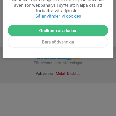
---
även för webbanalys i syfte att hjälpa oss att
förbättra våra tjänster.
Välkomna!
Så använder vi cookies
Godkänn alla kakor
Bara nödvändiga
För
smarta
idrottsföreningar
Välj version:
Mobil
|
Desktop