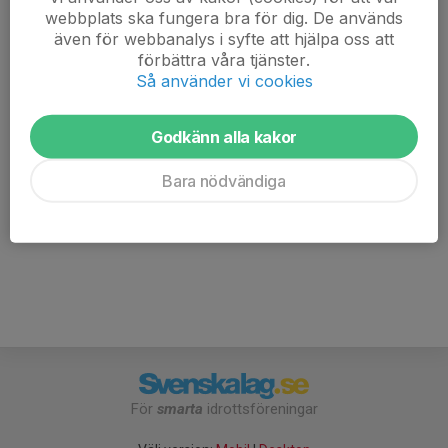
Vi tillämpar "fart efter kamrat" men vi rekommenderar
webbplats ska fungera bra för dig. De används
att du gått någon variant av mtb-intro samt deltagit på
även för webbanalys i syfte att hjälpa oss att
socialcykling lätt och känner att det är dags att ta nästa
förbättra våra tjänster.
steg.
Så använder vi cookies
Det är bra att var och en har med sig ny slang och
Godkänn alla kakor
verktyg om olyckan är framme så hjälps vi åt att fixa.
Bara nödvändiga
Välkomna!
Mera-Lera-MTB-trappan.pdf
För
smarta
idrottsföreningar