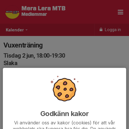
Mera Lera MTB
Medlemmar
Logga in
Kalender
Vuxenträning
Tisdag 2 jun, 18:00-19:30
Slaka
Samling: 17:55, Vidingsjö Motionscentrum
Intervaller på korta rundbanor, inte speciellt tekniskt eller
stökigt
---
Vuxenträningen består oftast av någon form av
Godkänn kakor
intervallträning med mindre tekniska inslag för att det
Vi använder oss av kakor (cookies) för att vår
ska passa så många som möjligt.
webbplats ska fungera bra för dig. De används