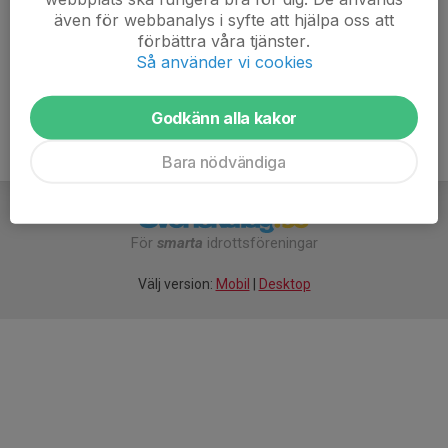
---
även för webbanalys i syfte att hjälpa oss att
förbättra våra tjänster.
Välkomna!
Så använder vi cookies
Godkänn alla kakor
Bara nödvändiga
För
smarta
idrottsföreningar
Välj version:
Mobil
|
Desktop