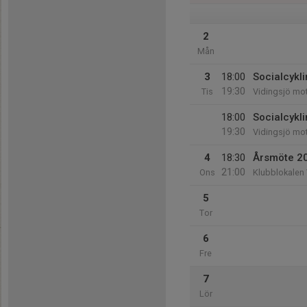
2
Mån
3
18:00
Socialcykl
19:30
Tis
Vidingsjö mo
18:00
Socialcykl
19:30
Vidingsjö mo
4
18:30
Årsmöte 2
21:00
Ons
Klubblokalen
5
Tor
6
Fre
7
Lör