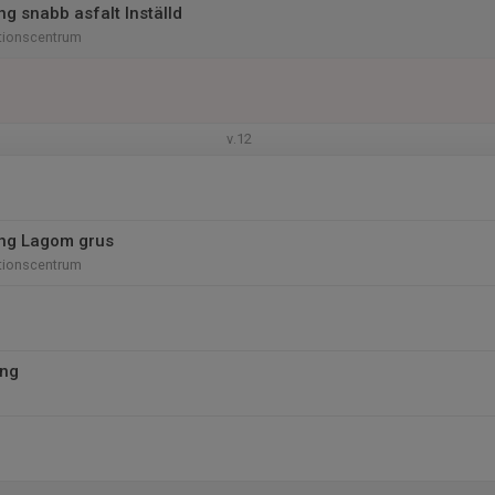
ng snabb asfalt Inställd
tionscentrum
v.12
ing Lagom grus
tionscentrum
ing