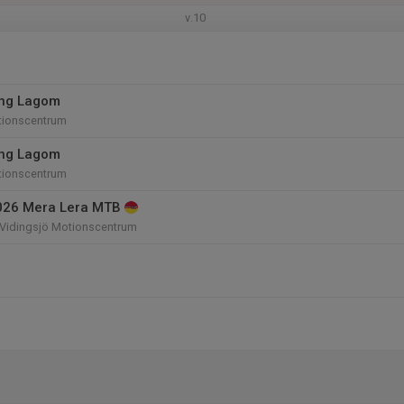
v.10
ing Lagom
tionscentrum
ing Lagom
tionscentrum
026 Mera Lera MTB
 Vidingsjö Motionscentrum