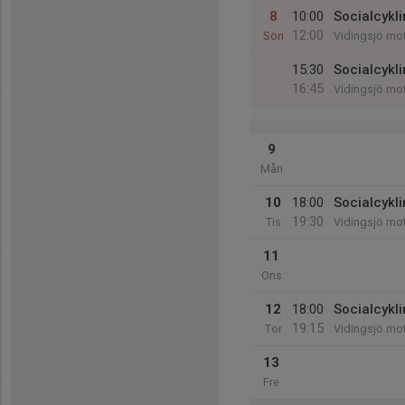
8
10:00
Socialcykl
12:00
Sön
Vidingsjö mo
15:30
Socialcykli
16:45
Vidingsjö mo
9
Mån
10
18:00
Socialcykl
19:30
Tis
Vidingsjö mo
11
Ons
12
18:00
Socialcykli
19:15
Tor
Vidingsjö mo
13
Fre