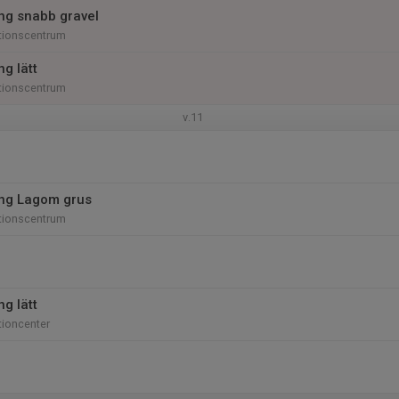
ing snabb gravel
tionscentrum
ng lätt
tionscentrum
v.11
ing Lagom grus
tionscentrum
ng lätt
tioncenter