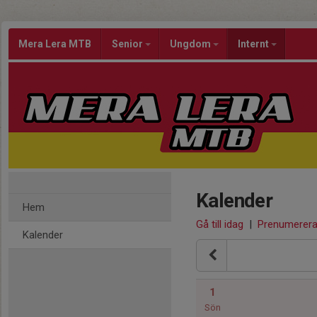
Mera Lera MTB
Senior
Ungdom
Internt
Kalender
Hem
Gå till idag
|
Prenumerer
Kalender
1
Sön