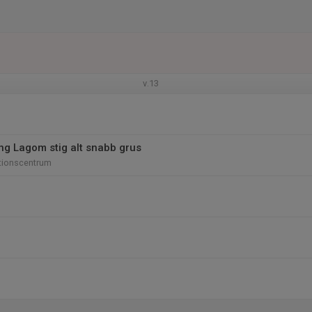
v.13
ing Lagom stig alt snabb grus
tionscentrum