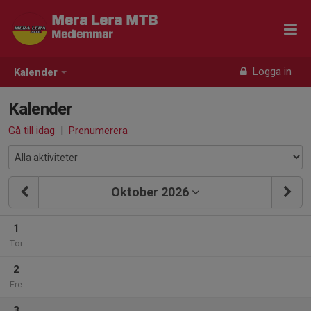
Mera Lera MTB
Medlemmar
Logga in
Kalender
Kalender
Gå till idag
|
Prenumerera
Oktober 2026
1
Tor
2
Fre
3