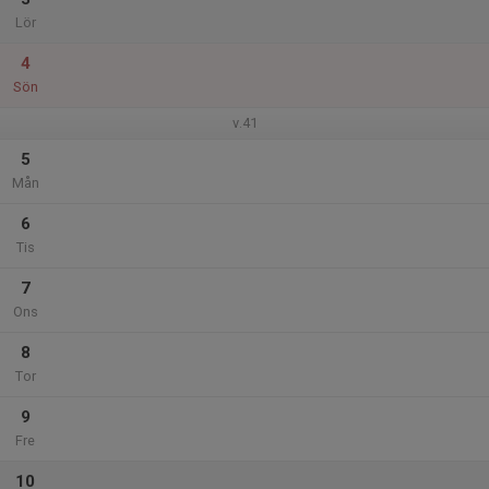
Lör
4
Sön
v.41
5
Mån
6
Tis
7
Ons
8
Tor
9
Fre
10