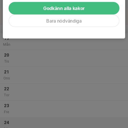
Lör
Godkänn alla kakor
18
Sön
Bara nödvändiga
v.43
19
Mån
20
Tis
21
Ons
22
Tor
23
Fre
24