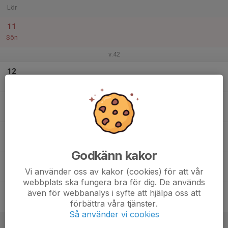
Lör
11
Sön
v.42
12
Mån
13
Tis
14
Ons
Godkänn kakor
15
Vi använder oss av kakor (cookies) för att vår
Tor
webbplats ska fungera bra för dig. De används
16
även för webbanalys i syfte att hjälpa oss att
förbättra våra tjänster.
Fre
Så använder vi cookies
17