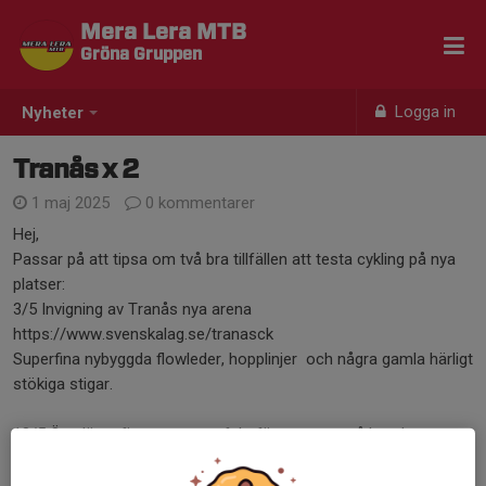
Mera Lera MTB
Gröna Gruppen
Logga in
Nyheter
Tranås x 2
1 maj 2025
0 kommentarer
Hej,
Passar på att tipsa om två bra tillfällen att testa cykling på nya
platser:
3/5 Invigning av Tranås nya arena
https://www.svenskalag.se/tranasck
Superfina nybyggda flowleder, hopplinjer och några gamla härligt
stökiga stigar.
18/5 Överläppsfjunsracet, perfekt för att testa på hur det
fungerar att tävla. https://www.svenskalag.se/tranasck-
overlappsfjunracet