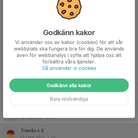
Dela nyhet
Godkänn kakor
Kommentarer
Vi använder oss av kakor (cookies) för att vår
webbplats ska fungera bra för dig. De används
även för webbanalys i syfte att hjälpa oss att
förbättra våra tjänster.
Så använder vi cookies
Tidigare nyheter
Godkänn alla kakor
Tävlingar 2026
6 apr, 17:48
0
Bara nödvändiga
Ingen träning på tisdag 3/6 för gröna gruppen
1 jun 2025
0
Tranås x 2
1 maj 2025
0