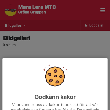
Mera Lera MTB
Gröna Gruppen
Logga in
Bildgalleri
Bildgalleri
0 album
Inga album skapade
Godkänn kakor
Vi använder oss av kakor (cookies) för att vår
webbplats ska fungera bra för dig. De används