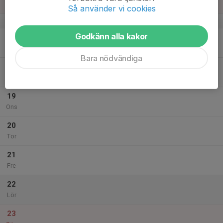
Sön
Så använder vi cookies
v.34
Godkänn alla kakor
17
Mån
Bara nödvändiga
18
Tis
19
Ons
20
Tor
21
Fre
22
Lör
23