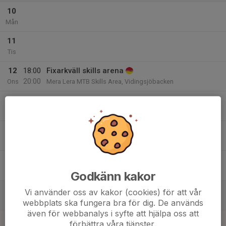
10
Mån
11
Tis
12
18:00
Fixarkväll skills arena
20:00
Ons
Mera Lera MTB Skills Area, Vidingsjöbacken
18:30
Valla Cup #5
19:15
Valla MTB-bana
13
Tor
14
Fre
Godkänn kakor
15
Vi använder oss av kakor (cookies) för att vår
Lör
webbplats ska fungera bra för dig. De används
även för webbanalys i syfte att hjälpa oss att
16
förbättra våra tjänster.