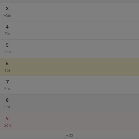
3
Mån
4
Tis
5
Ons
6
Tor
7
Fre
8
Lör
9
Sön
v.33