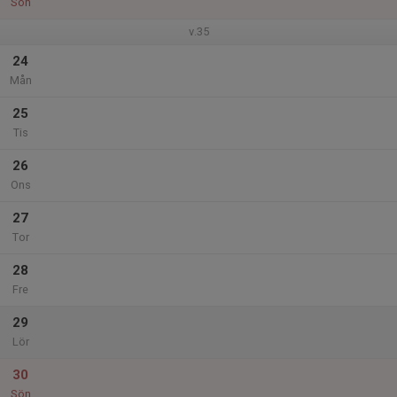
Sön
v.35
24
Mån
25
Tis
26
Ons
27
Tor
28
Fre
29
Lör
30
Sön