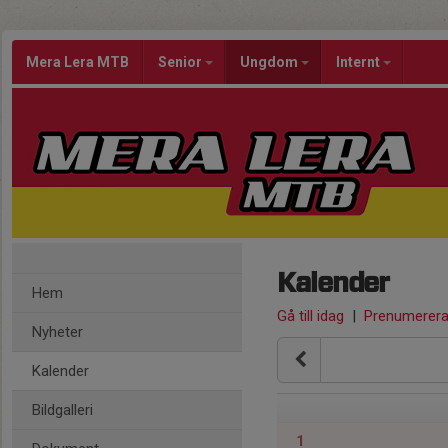
Mera Lera MTB
Senior
Ungdom
Internt
Kalender
Hem
Gå till idag
|
Prenumerer
Nyheter
Kalender
Bildgalleri
1