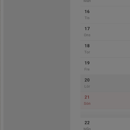
Mån
16
Tis
17
Ons
18
Tor
19
Fre
20
Lör
21
Sön
22
Mån