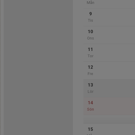
Mån
9
Tis
10
Ons
11
Tor
12
Fre
13
Lör
14
Sön
15