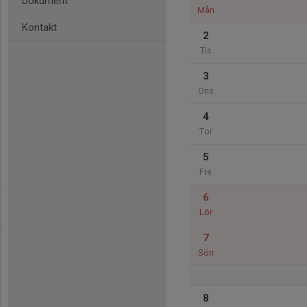
Dokument
Mån
Kontakt
2
Tis
3
Ons
4
Tor
5
Fre
6
Lör
7
Sön
8