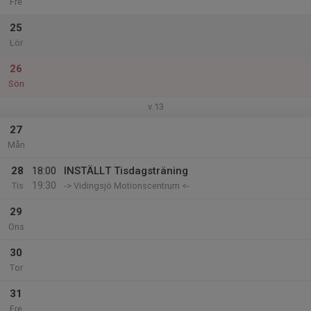
Fre
25
Lör
26
Sön
v.13
27
Mån
28
18:00
INSTÄLLT Tisdagsträning
19:30
Tis
-> Vidingsjö Motionscentrum <-
29
Ons
30
Tor
31
Fre