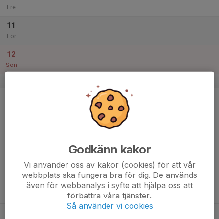
Fre
11
Lör
12
Sön
v.11
13
Mån
14
Tis
Godkänn kakor
15
Vi använder oss av kakor (cookies) för att vår
Ons
webbplats ska fungera bra för dig. De används
16
även för webbanalys i syfte att hjälpa oss att
förbättra våra tjänster.
Tor
Så använder vi cookies
17