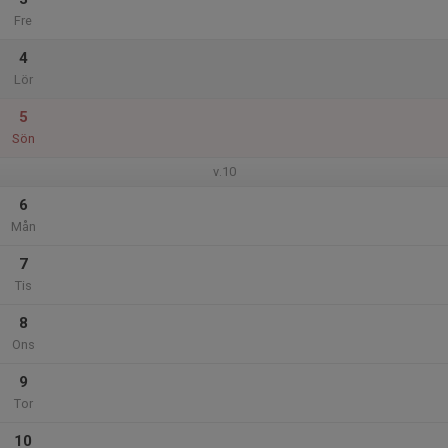
Fre
4
Lör
5
Sön
v.10
6
Mån
7
Tis
8
Ons
9
Tor
10