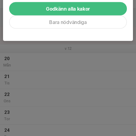
Fre
Godkänn alla kakor
18
Lör
Bara nödvändiga
19
Sön
v.12
20
Mån
21
Tis
22
Ons
23
Tor
24