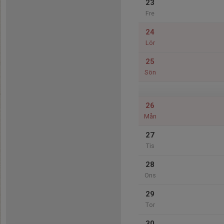
23
Fre
24
Lör
25
Sön
26
Mån
27
Tis
28
Ons
29
Tor
30