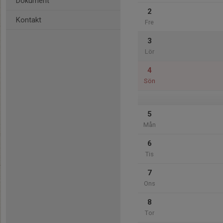
Dokument
2
Kontakt
Fre
3
Lör
4
Sön
5
Mån
6
Tis
7
Ons
8
Tor