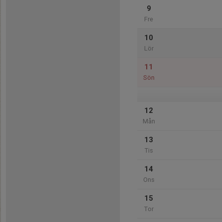
9
Fre
10
Lör
11
Sön
12
Mån
13
Tis
14
Ons
15
Tor