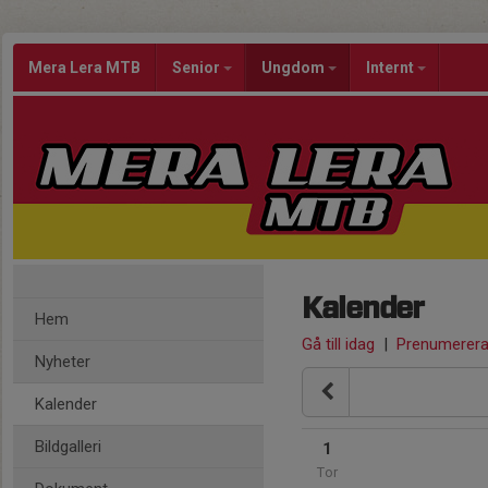
Mera Lera MTB
Senior
Ungdom
Internt
Kalender
Hem
Gå till idag
|
Prenumerer
Nyheter
Kalender
Bildgalleri
1
Tor