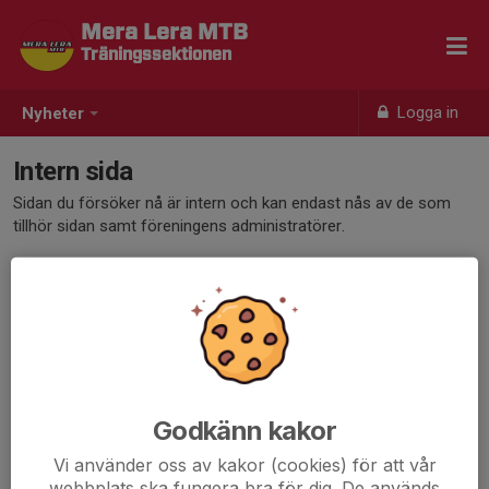
Mera Lera MTB
Träningssektionen
Logga in
Nyheter
Intern sida
Sidan du försöker nå är intern och kan endast nås av de som
tillhör sidan samt föreningens administratörer.
Klicka här för att logga in
Godkänn kakor
Vi använder oss av kakor (cookies) för att vår
webbplats ska fungera bra för dig. De används