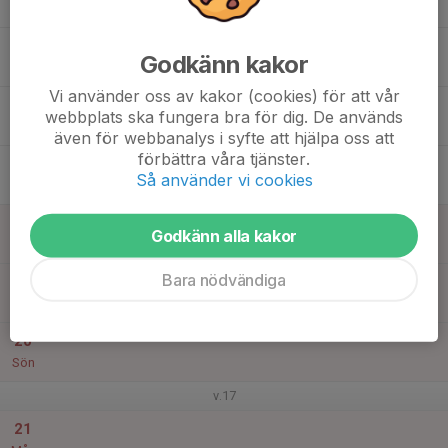
19:30
Tis
Vidingsjö motionscentrum
18:00
Socialcykling Lagom
Godkänn kakor
19:30
Vidingsjö motionscentrum
Vi använder oss av kakor (cookies) för att vår
16
webbplats ska fungera bra för dig. De används
Ons
även för webbanalys i syfte att hjälpa oss att
förbättra våra tjänster.
17
17:00
Vuxenträning(inställd dåligt med anmälda
Så använder vi cookies
18:30
Tor
Vidingsjö motionscentrum
18
Godkänn alla kakor
Fre
Bara nödvändiga
19
Lör
20
Sön
v.17
21