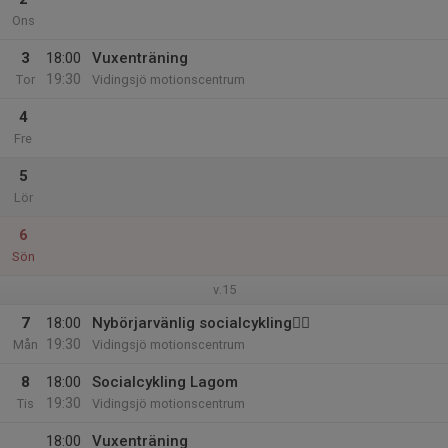
Ons
3
18:00
Vuxenträning
19:30
Tor
Vidingsjö motionscentrum
4
Fre
5
Lör
6
Sön
v.15
7
18:00
Nybörjarvänlig socialcykling🚴‍♀️
19:30
Mån
Vidingsjö motionscentrum
8
18:00
Socialcykling Lagom
19:30
Tis
Vidingsjö motionscentrum
18:00
Vuxenträning