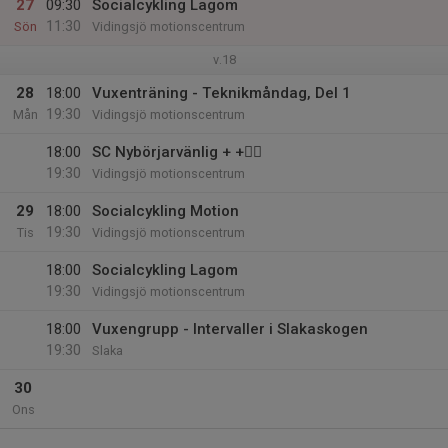
27
09:30
Socialcykling Lagom
11:30
Sön
Vidingsjö motionscentrum
v.18
28
18:00
Vuxenträning - Teknikmåndag, Del 1
19:30
Mån
Vidingsjö motionscentrum
18:00
SC Nybörjarvänlig + +🚴‍♀️
19:30
Vidingsjö motionscentrum
29
18:00
Socialcykling Motion
19:30
Tis
Vidingsjö motionscentrum
18:00
Socialcykling Lagom
19:30
Vidingsjö motionscentrum
18:00
Vuxengrupp - Intervaller i Slakaskogen
19:30
Slaka
30
Ons