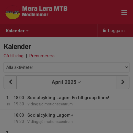
Mera Lera MTB
Medlemmar
Logga in
Kalender
Kalender
Gå till idag
|
Prenumerera
April 2025
1
18:00
Socialcykling Lagom En till grupp finns!
19:30
Tis
Vidingsjö motionscentrum
18:00
Socialcykling Lagom+
19:30
Vidingsjö motionscentrum
2