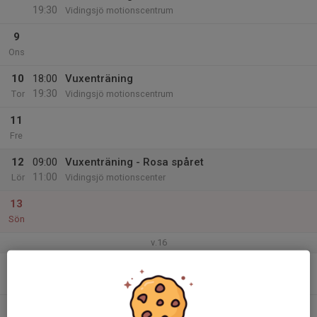
19:30
Vidingsjö motionscentrum
9
Ons
10
18:00
Vuxenträning
19:30
Tor
Vidingsjö motionscentrum
11
Fre
12
09:00
Vuxenträning - Rosa spåret
11:00
Lör
Vidingsjö motionscenter
13
Sön
v.16
14
18:00
SC Nybörjarvänlig + 🚴‍♀️
19:30
Mån
Vidingsjö motionscentrum
15
18:00
Vuxenträning - Teknik