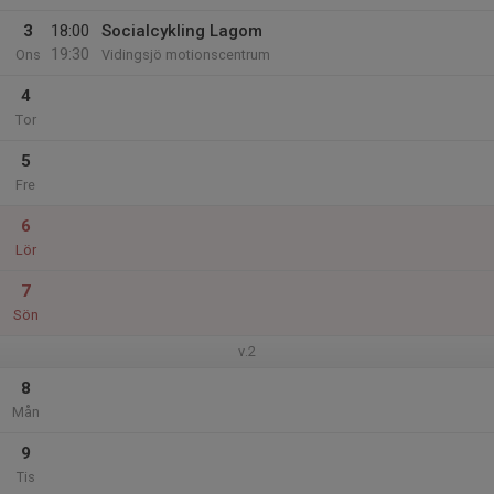
3
18:00
Socialcykling Lagom
19:30
Ons
Vidingsjö motionscentrum
4
Tor
5
Fre
6
Lör
7
Sön
v.2
8
Mån
9
Tis