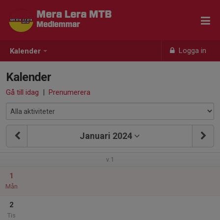
Mera Lera MTB
Medlemmar
Logga in
Kalender
Kalender
Gå till idag
|
Prenumerera
Januari 2024
v.1
1
Mån
2
Tis