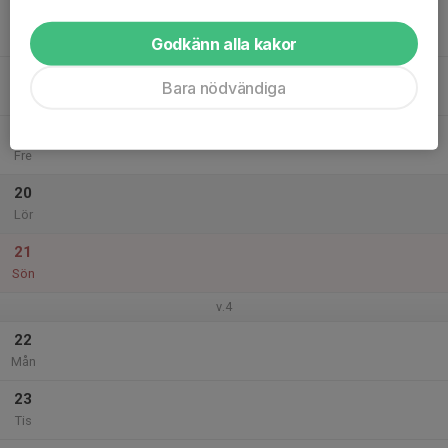
17
18:00
Socialcykling Lagom
19:30
Ons
Vidingsjö motionscentrum
Godkänn alla kakor
18
Bara nödvändiga
Tor
19
Fre
20
Lör
21
Sön
v.4
22
Mån
23
Tis