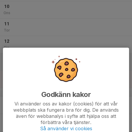
10
Ons
11
Tor
12
Fre
13
Lör
14
Sön
v.3
Godkänn kakor
15
Vi använder oss av kakor (cookies) för att vår
Mån
webbplats ska fungera bra för dig. De används
även för webbanalys i syfte att hjälpa oss att
16
förbättra våra tjänster.
Tis
Så använder vi cookies