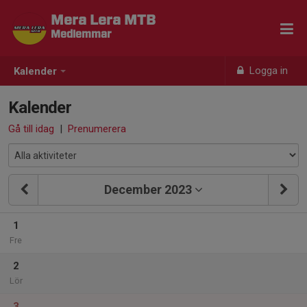
Mera Lera MTB
Medlemmar
Logga in
Kalender
Kalender
Gå till idag
|
Prenumerera
December 2023
1
Fre
2
Lör
3