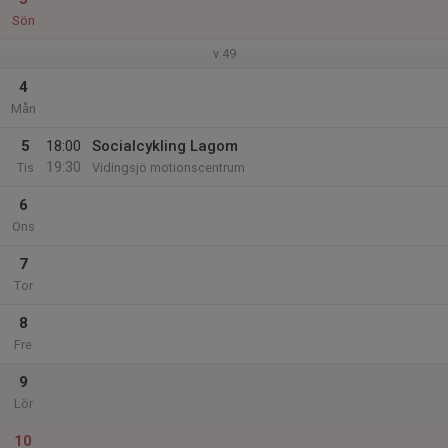
Sön
v.49
4
Mån
5
18:00
Socialcykling Lagom
19:30
Tis
Vidingsjö motionscentrum
6
Ons
7
Tor
8
Fre
9
Lör
10