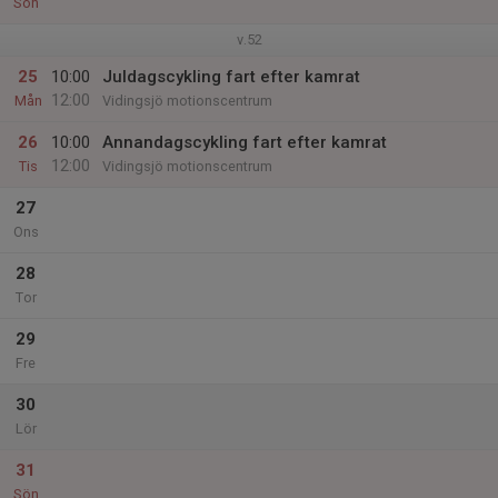
Sön
v.52
25
10:00
Juldagscykling fart efter kamrat
12:00
Mån
Vidingsjö motionscentrum
26
10:00
Annandagscykling fart efter kamrat
12:00
Tis
Vidingsjö motionscentrum
27
Ons
28
Tor
29
Fre
30
Lör
31
Sön