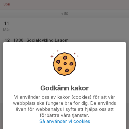
Sön
v.50
11
Mån
12
18:00
Socialcykling Lagom
19:30
Tis
Vidingsjö motionscentrum
13
Ons
14
17:30
INSTÄLLD Socialcykling Lagom
19:00
Tor
Vidingsjö motionscentrum
Godkänn kakor
15
Vi använder oss av kakor (cookies) för att vår
Fre
webbplats ska fungera bra för dig. De används
16
även för webbanalys i syfte att hjälpa oss att
förbättra våra tjänster.
Lör
Så använder vi cookies
17