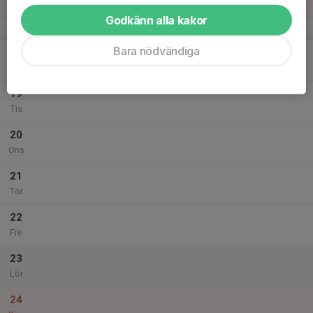
Sön
Godkänn alla kakor
v.51
Bara nödvändiga
18
Mån
19
Tis
20
Ons
21
Tor
22
Fre
23
Lör
24