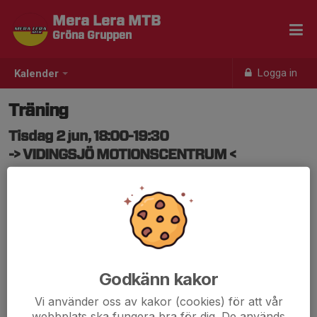
Mera Lera MTB
Gröna Gruppen
Logga in
Kalender
Träning
Tisdag 2 jun, 18:00-19:30
-> VIDINGSJÖ MOTIONSCENTRUM <
Samling: 18:00, Vid cykelställen/cafét Vidingsjö
Godkänn kakor
Vi använder oss av kakor (cookies) för att vår
webbplats ska fungera bra för dig. De används